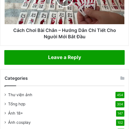
ư
h
ở
ơ
n
i
g
B
l
à
Cách Chơi Bài Chắn – Hướng Dẫn Chi Tiết Cho
ớ
i
Người Mới Bắt Đầu
n
C
d
h
ư
ắ
Leave a Reply
ớ
n
i
–
đ
H
ạ
Categories
ư
i
ớ
d
n
Thư viện ảnh
454
ư
g
ơ
D
Tổng hợp
304
n
ẫ
Ảnh 18+
g
147
n
k
C
Ảnh cosplay
102
ị
h