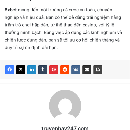
8xbet
mang đến môi trường cá cược an toàn, chuyên
nghiệp và hiệu quả. Bạn có thể dễ dàng trải nghiệm hàng
trăm trò chơi hấp dẫn, từ thể thao đến casino, với tỷ lệ
thưởng minh bạch. Bằng việc áp dụng các kinh nghiệm và
chiến lược đúng đắn, bạn sẽ tối ưu cơ hội chiến thắng và
duy trì sự ổn định dài hạn.
truyenhay247.com