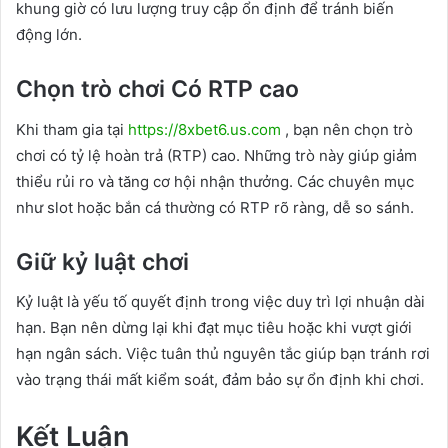
khung giờ có lưu lượng truy cập ổn định để tránh biến
động lớn.
Chọn trò chơi Có RTP cao
Khi tham gia tại
https://8xbet6.us.com
, bạn nên chọn trò
chơi có tỷ lệ hoàn trả (RTP) cao. Những trò này giúp giảm
thiểu rủi ro và tăng cơ hội nhận thưởng. Các chuyên mục
như slot hoặc bắn cá thường có RTP rõ ràng, dễ so sánh.
Giữ kỷ luật chơi
Kỷ luật là yếu tố quyết định trong việc duy trì lợi nhuận dài
hạn. Bạn nên dừng lại khi đạt mục tiêu hoặc khi vượt giới
hạn ngân sách. Việc tuân thủ nguyên tắc giúp bạn tránh rơi
vào trạng thái mất kiểm soát, đảm bảo sự ổn định khi chơi.
Kết Luận