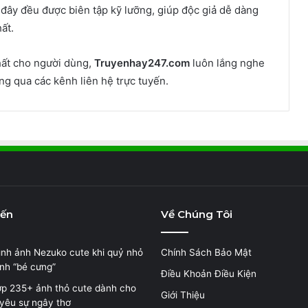
i đây đều được biên tập kỹ lưỡng, giúp độc giả dễ dàng
ất.
nhất cho người dùng,
Truyenhay247.com
luôn lắng nghe
ng qua các kênh liên hệ trực tuyến.
iến
Về Chúng Tôi
nh ảnh Nezuko cute khi quỷ nhỏ
Chính Sách Bảo Mật
nh “bé cưng”
Điều Khoản Điều Kiện
p 235+ ảnh thỏ cute dành cho
Giới Thiệu
m yêu sự ngây thơ