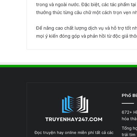
trong và ngoài nước. Đặc biệt, các tác phẩm tạ
thưởng thức từng câu chữ một cách trọn vẹn nh
Để nâng cao chất lượng dịch vụ và hỗ trợ tốt 
mọi ý kiến đóng góp và phản hồi từ độc giả thô
Phổ B
672+ Hì
hóa thà
Tổng hợ
Đọc truyện hay online miễn phí tất cả các
trái ti