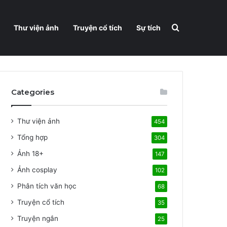
Search for
Thư viện ảnh
Truyện cổ tích
Sự tích
Categories
Thư viện ảnh
454
Tổng hợp
304
Ảnh 18+
147
Ảnh cosplay
102
Phân tích văn học
68
Truyện cổ tích
35
Truyện ngắn
25