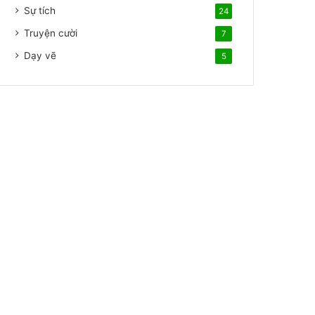
Sự tích
24
Truyện cười
7
Dạy vẽ
5