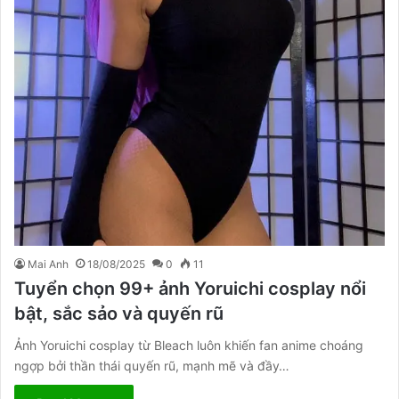
Mai Anh
18/08/2025
0
11
Tuyển chọn 99+ ảnh Yoruichi cosplay nổi
bật, sắc sảo và quyến rũ
Ảnh Yoruichi cosplay từ Bleach luôn khiến fan anime choáng
ngợp bởi thần thái quyến rũ, mạnh mẽ và đầy…