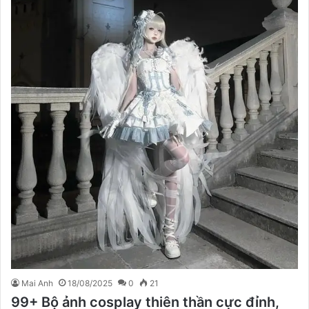
Mai Anh
18/08/2025
0
21
99+ Bộ ảnh cosplay thiên thần cực đỉnh,