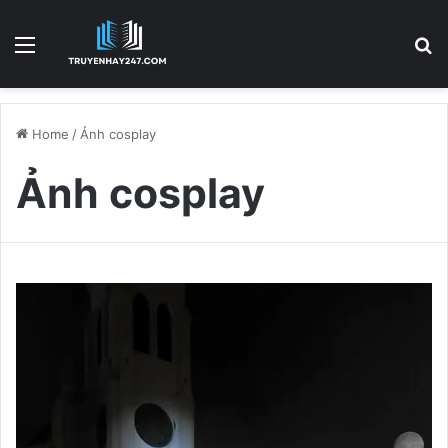
Menu
S
Home
/
Ảnh cosplay
Ảnh cosplay