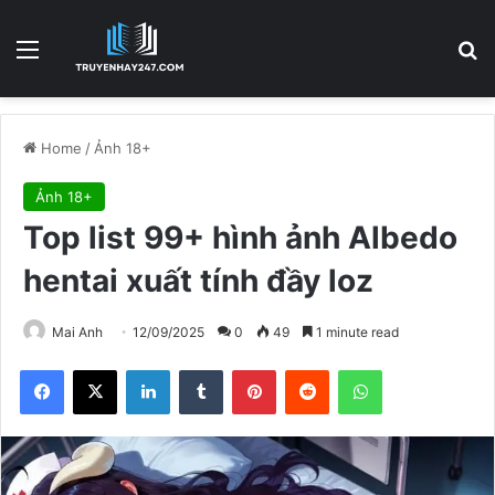
Menu
S
Home
/
Ảnh 18+
Ảnh 18+
Top list 99+ hình ảnh Albedo
hentai xuất tính đầy loz
Mai Anh
12/09/2025
0
49
1 minute read
Facebook
X
LinkedIn
Tumblr
Pinterest
Reddit
WhatsApp