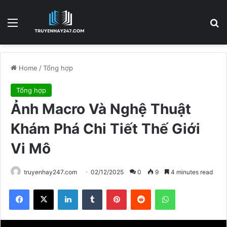
Menu
S
Home
/
Tổng hợp
Tổng hợp
Ảnh Macro Và Nghệ Thuật
Khám Phá Chi Tiết Thế Giới
Vi Mô
truyenhay247.com
02/12/2025
0
9
4 minutes read
Facebook
X
LinkedIn
Tumblr
Pinterest
Reddit
WhatsApp