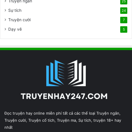
o
Truyện ngắn
h
25
v
à
Sự tích
24
i
n
n
Truyện cười
g
7
h
đ
Dạy vẽ
5
v
ầ
u
u
o
c
n
h
g
â
.
u
c
Á
o
h
m
i
ệ
n
n
a
y
Đọc truyện hay online miễn phí tất cả các thể loại Truyện ngắn,
Truyện cười, Truyện cổ tích, Truyện ma, Sự tích, truyện 18+ hay
nhất