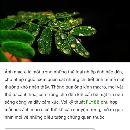
Ảnh macro là một trong những thể loại nhiếp ảnh hấp dẫn,
cho phép người xem quan sát những chi tiết tinh tế mà mắt
thường khó nhận thấy. Thông qua ống kính macro, mọi vật
thể từ cánh hoa, côn trùng cho đến kết cấu bề mặt trở nên
sống động và đầy cảm xúc. Với kỹ thuật
FLY88
phù hợp,
mỗi bức ảnh macro có thể kể câu chuyện riêng, mở ra góc
nhìn mới về những điều tưởng chừng quen thuộc.