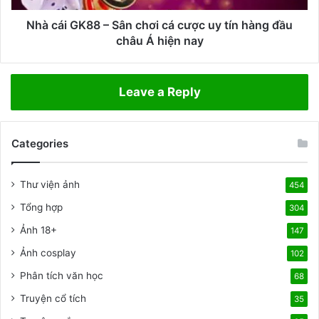
o
8
ả
8
Nhà cái GK88 – Sân chơi cá cược uy tín hàng đầu
n
–
châu Á hiện nay
h
S
m
â
e
n
Leave a Reply
m
c
e
h
s
ơ
i
Categories
i
ê
c
u
á
Thư viện ảnh
454
h
c
à
ư
Tổng hợp
304
i
ợ
Ảnh 18+
t
147
c
ạ
u
Ảnh cosplay
102
i
y
Phân tích văn học
d
68
t
o
í
Truyện cổ tích
35
g
n