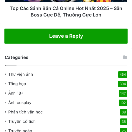
h
n
ể
h
Top Các Sảnh Bắn Cá Online Hot Nhất 2025 – Săn
t
B
Boss Cực Dễ, Thưởng Cực Lớn
h
ắ
a
n
o
C
Leave a Reply
v
á
à
O
g
n
i
Categories
l
ả
i
i
n
Thư viện ảnh
454
t
e
r
H
Tổng hợp
304
í
o
Ảnh 18+
h
147
t
à
N
Ảnh cosplay
102
n
h
Phân tích văn học
g
68
ấ
đ
t
Truyện cổ tích
35
ầ
2
u
Truyện ngắn
0
25