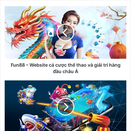
F
u
n
8
8
–
W
e
b
s
Fun88 – Website cá cược thể thao và giải trí hàng
i
đầu châu Á
t
e
T
c
o
á
p
c
C
ư
á
ợ
c
c
S
t
ả