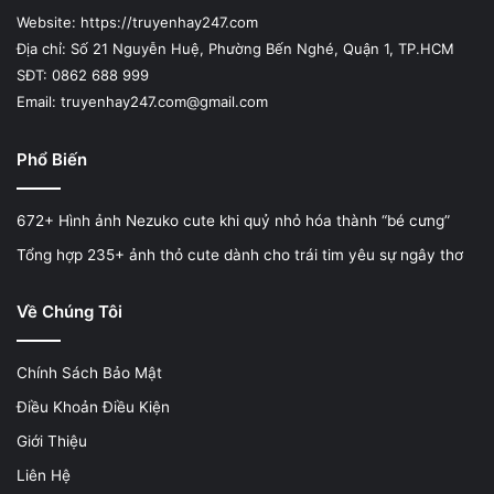
g
Website: https://truyenhay247.com
C
Địa chỉ: Số 21 Nguyễn Huệ, Phường Bến Nghé, Quận 1, TP.HCM
ự
SĐT: 0862 688 999
c
Email: truyenhay247.com@gmail.com
L
ớ
n
Phổ Biến
672+ Hình ảnh Nezuko cute khi quỷ nhỏ hóa thành “bé cưng”
Tổng hợp 235+ ảnh thỏ cute dành cho trái tim yêu sự ngây thơ
Về Chúng Tôi
Chính Sách Bảo Mật
Điều Khoản Điều Kiện
Giới Thiệu
Liên Hệ