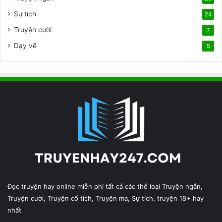
c
2
Sự tích
24
h
5
â
Truyện cười
–
7
u
S
Dạy vẽ
5
Á
ă
n
B
o
s
s
C
ự
c
D
ễ
,
T
h
Đọc truyện hay online miễn phí tất cả các thể loại Truyện ngắn,
ư
Truyện cười, Truyện cổ tích, Truyện ma, Sự tích, truyện 18+ hay
ở
nhất
n