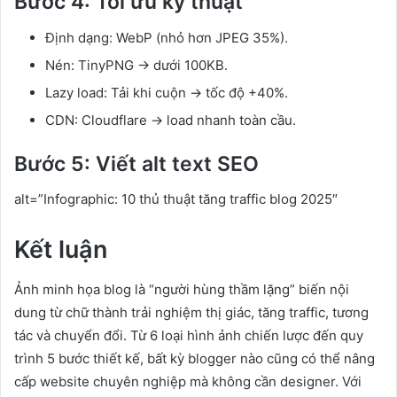
Bước 4: Tối ưu kỹ thuật
Định dạng: WebP (nhỏ hơn JPEG 35%).
Nén: TinyPNG → dưới 100KB.
Lazy load: Tải khi cuộn → tốc độ +40%.
CDN: Cloudflare → load nhanh toàn cầu.
Bước 5: Viết alt text SEO
alt=”Infographic: 10 thủ thuật tăng traffic blog 2025″
Kết luận
Ảnh minh họa blog là “người hùng thầm lặng” biến nội
dung từ chữ thành trải nghiệm thị giác, tăng traffic, tương
tác và chuyển đổi. Từ 6 loại hình ảnh chiến lược đến quy
trình 5 bước thiết kế, bất kỳ blogger nào cũng có thể nâng
cấp website chuyên nghiệp mà không cần designer. Với