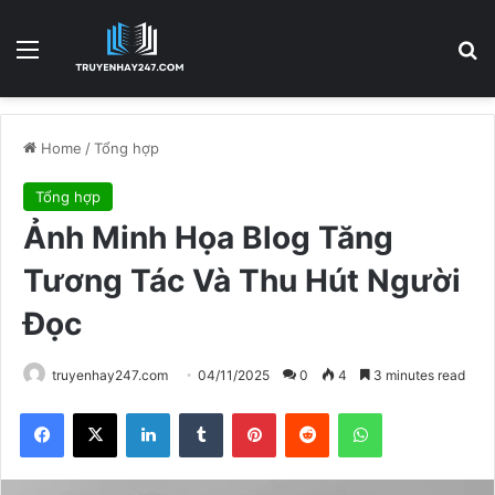
Menu
S
Home
/
Tổng hợp
Tổng hợp
Ảnh Minh Họa Blog Tăng
Tương Tác Và Thu Hút Người
Đọc
truyenhay247.com
04/11/2025
0
4
3 minutes read
Facebook
X
LinkedIn
Tumblr
Pinterest
Reddit
WhatsApp