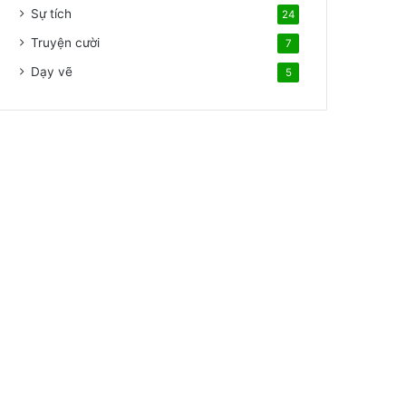
Sự tích
24
Truyện cười
7
Dạy vẽ
5