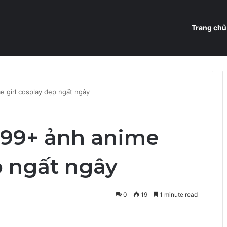
Trang chủ
 girl cosplay đẹp ngất ngây
99+ ảnh anime
p ngất ngây
0
19
1 minute read