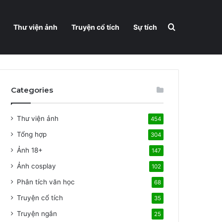
Search for
Thư viện ảnh
Truyện cổ tích
Sự tích
Categories
Thư viện ảnh
454
Tổng hợp
304
Ảnh 18+
147
Ảnh cosplay
102
Phân tích văn học
68
Truyện cổ tích
35
Truyện ngắn
25