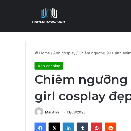
Home
/
Ảnh cosplay
/
Chiêm ngưỡng 99+ ảnh anime
Ảnh cosplay
Chiêm ngưỡng 
girl cosplay đẹ
Mai Anh
11/08/2025
Facebook
X
LinkedIn
Tumblr
Pinterest
Reddit