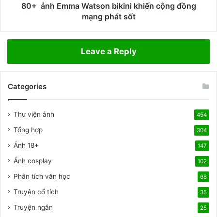
e
m
80+ ảnh Emma Watson bikini khiến cộng đồng
b
a
mạng phát sốt
i
W
k
a
i
t
Leave a Reply
n
s
i
o
đ
n
ẹ
Categories
b
p
i
n
k
Thư viện ảnh
454
h
i
ư
n
Tổng hợp
304
p
i
Ảnh 18+
o
147
k
s
h
Ảnh cosplay
102
t
i
Phân tích văn học
e
68
ế
r
n
Truyện cổ tích
35
t
c
ạ
Truyện ngắn
ộ
25