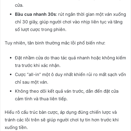
cửa.
Bầu cua nhanh 30s
: rút ngắn thời gian một ván xuống
chỉ 30 giây, giúp người chơi vào nhịp liên tục và tăng
số lượt cược trong phiên.
Tuy nhiên, tân binh thường mắc lỗi phổ biến như:
Đặt nhầm cửa do thao tác quá nhanh hoặc không kiểm
tra trước khi xác nhận.
Cược “all-in” một ô duy nhất khiến rủi ro mất sạch vốn
chỉ sau một ván.
Không theo dõi kết quả ván trước, dẫn đến đặt cửa
cảm tính và thua liên tiếp.
Hiểu rõ cấu trúc bàn cược, áp dụng đúng chiến lược và
tránh các lỗi trên sẽ giúp người chơi tự tin hơn trước khi
xuống tiền.