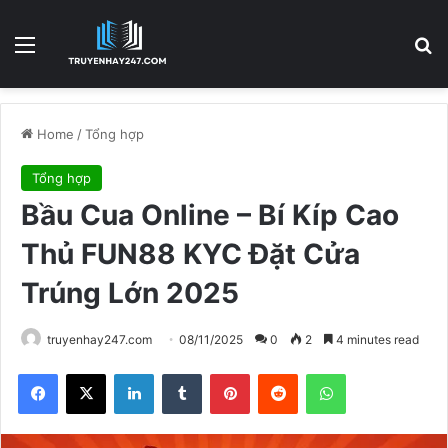
Menu
S
Home
/
Tổng hợp
Tổng hợp
Bầu Cua Online – Bí Kíp Cao
Thủ FUN88 KYC Đặt Cửa
Trúng Lớn 2025
truyenhay247.com
08/11/2025
0
2
4 minutes read
Facebook
X
LinkedIn
Tumblr
Pinterest
Reddit
WhatsApp