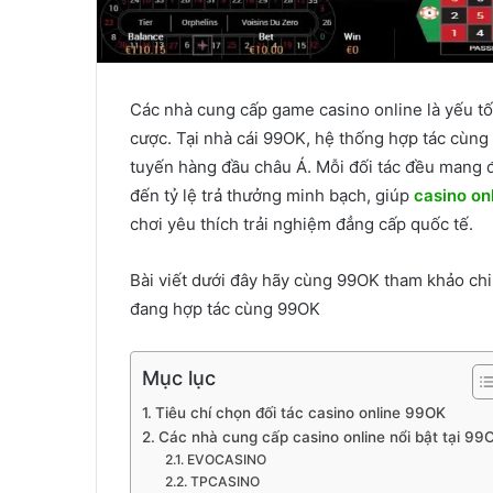
Các nhà cung cấp game casino online là yếu tố
cược. Tại nhà cái 99OK, hệ thống hợp tác cùng
tuyến hàng đầu châu Á. Mỗi đối tác đều mang đ
đến tỷ lệ trả thưởng minh bạch, giúp
casino on
chơi yêu thích trải nghiệm đẳng cấp quốc tế.
Bài viết dưới đây hãy cùng 99OK tham khảo chi
đang hợp tác cùng 99OK
Mục lục
Tiêu chí chọn đối tác casino online 99OK
Các nhà cung cấp casino online nổi bật tại 99
EVOCASINO
TPCASINO