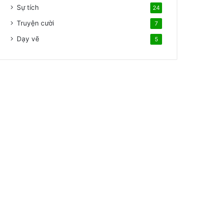
Sự tích
24
Truyện cười
7
Dạy vẽ
5