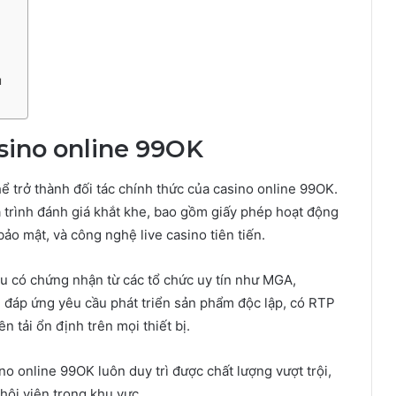
u
asino online 99OK
ể trở thành đối tác chính thức của casino online 99OK.
 trình đánh giá khắt khe, bao gồm giấy phép hoạt động
ảo mật, và công nghệ live casino tiên tiến.
u có chứng nhận từ các tổ chức uy tín như MGA,
đáp ứng yêu cầu phát triển sản phẩm độc lập, có RTP
 tải ổn định trên mọi thiết bị.
o online 99OK luôn duy trì được chất lượng vượt trội,
hội viên trong khu vực.