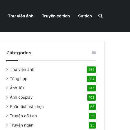
Search for
Thư viện ảnh
Truyện cổ tích
Sự tích
Categories
Thư viện ảnh
454
Tổng hợp
304
Ảnh 18+
147
Ảnh cosplay
102
Phân tích văn học
68
Truyện cổ tích
35
Truyện ngắn
25