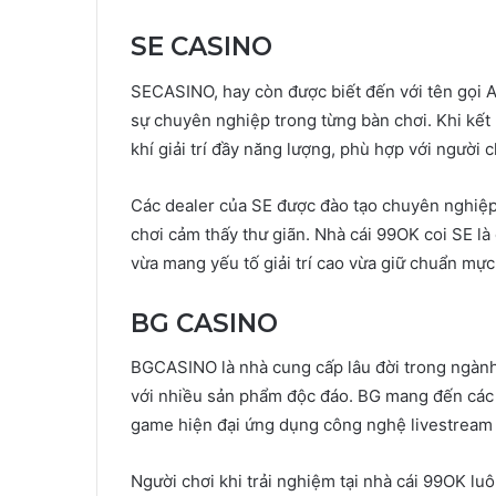
SE CASINO
SECASINO, hay còn được biết đến với tên gọi A
sự chuyên nghiệp trong từng bàn chơi. Khi kế
khí giải trí đầy năng lượng, phù hợp với người 
Các dealer của SE được đào tạo chuyên nghiệp, 
chơi cảm thấy thư giãn. Nhà cái 99OK coi SE là 
vừa mang yếu tố giải trí cao vừa giữ chuẩn mự
BG CASINO
BGCASINO là nhà cung cấp lâu đời trong ngành
với nhiều sản phẩm độc đáo. BG mang đến các t
game hiện đại ứng dụng công nghệ livestream 
Người chơi khi trải nghiệm tại nhà cái 99OK l