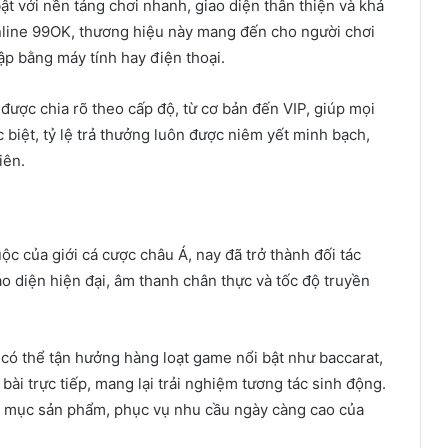
t với nền tảng chơi nhanh, giao diện thân thiện và khả
online 99OK, thương hiệu này mang đến cho người chơi
cập bằng máy tính hay điện thoại.
ược chia rõ theo cấp độ, từ cơ bản đến VIP, giúp mọi
 biệt, tỷ lệ trả thưởng luôn được niêm yết minh bạch,
iên.
c của giới cá cược châu Á, nay đã trở thành đối tác
iao diện hiện đại, âm thanh chân thực và tốc độ truyền
 có thể tận hưởng hàng loạt game nổi bật như baccarat,
 bài trực tiếp, mang lại trải nghiệm tương tác sinh động.
 mục sản phẩm, phục vụ nhu cầu ngày càng cao của