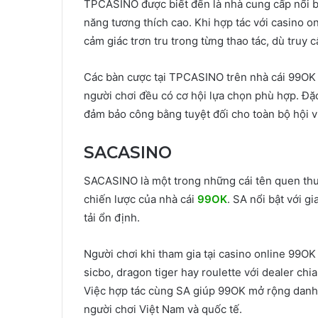
TPCASINO được biết đến là nhà cung cấp nổi bậ
năng tương thích cao. Khi hợp tác với casino 
cảm giác trơn tru trong từng thao tác, dù truy 
Các bàn cược tại TPCASINO trên nhà cái 99OK đ
người chơi đều có cơ hội lựa chọn phù hợp. Đặc
đảm bảo công bằng tuyệt đối cho toàn bộ hội v
SACASINO
SACASINO là một trong những cái tên quen thuộ
chiến lược của nhà cái
99OK
. SA nổi bật với g
tải ổn định.
Người chơi khi tham gia tại casino online 99OK
sicbo, dragon tiger hay roulette với dealer chia
Việc hợp tác cùng SA giúp 99OK mở rộng danh
người chơi Việt Nam và quốc tế.