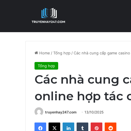
Home
/
Tổng hợp
/
Các nhà cung cấp game casino
Tổng hợp
Các nhà cung 
online hợp tác
truyenhay247.com
13/10/2025
Facebook
X
LinkedIn
Tumblr
Pinterest
Reddit