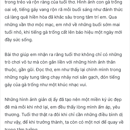
trong trẻo và rộn ràng của tuổi thơ. Hình ảnh con gà trống
oai vệ, tiếng gáy vang rộn rã mỗi buổi sáng như đánh thức
cả làng quê hiền hòa đã khắc sâu trong tâm trí em. Qua
những vần thơ mộc mạc, em nhớ về những buổi sớm mai
tuổi nhỏ, khi tiếng gà trống cất lên báo hiệu một ngày mới
đầy sức sống.
Bài thơ giúp em nhận ra rằng tuổi thơ không chỉ có những
trò chơi vô tư mà còn gắn liền với những hình ảnh thân
thuộc, gần gũi. Đọc thơ, em như thấy lại chính mình trong
những ngày tung tăng chạy nhảy nơi sân gạch, đón tiếng
gáy của gà trống như một khúc nhạc vui.
Những hình ảnh giản dị ấy đã tạo nên một miền ký ức đẹp
đẽ mà mỗi khi nhớ lại, em đều thấy lòng mình ấm áp, yêu
thương. Tuổi thơ thật ra đôi khi chỉ cần những điều bình dị
như vậy, để khi trưởng thành, ta còn có một nơi để quay về
trong tâm tưởng.