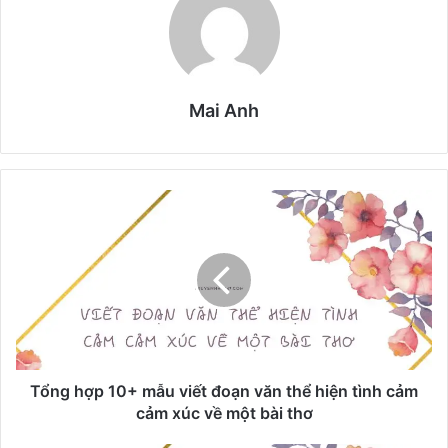
Mai Anh
T
ổ
n
g
h
ợ
p
1
0
+
Tổng hợp 10+ mẫu viết đoạn văn thể hiện tình cảm
m
cảm xúc về một bài thơ
ẫ