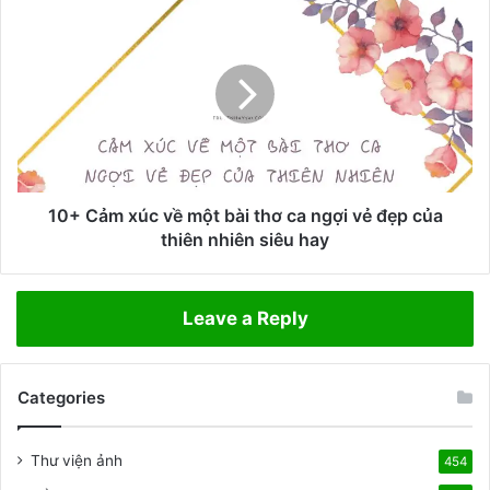
u
1
v
0
i
+
ế
C
t
ả
đ
m
o
x
ạ
ú
n
c
v
v
10+ Cảm xúc về một bài thơ ca ngợi vẻ đẹp của
ă
ề
thiên nhiên siêu hay
n
m
t
ộ
h
t
Leave a Reply
ể
b
h
à
i
i
ệ
Categories
t
n
h
t
ơ
Thư viện ảnh
454
ì
c
n
a