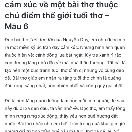
cảm xúc về một bài thơ thuộc
chủ điểm thế giới tuổi thơ –
Mẫu 6
Đọc bài thơ
Tuổi thơ tôi
của Nguyễn Duy, em như được mở
ra một miền ký ức tràn đầy cảm xúc. Những hình ảnh quen
thuộc hiện về: cánh đồng lúa bát ngát, lũy tre xanh rì rào,
con đường làng nhỏ dẫn về mái nhà thân thương. Tất cả đã
tạo nên một bức tranh tuổi thơ bình dị nhưng vô cùng đẹp
đẽ. Bài thơ giúp em nhận ra rằng tuổi thơ chính là quãng
đời trong sáng nhất, hồn nhiên nhất và cũng quý giá nhất.
Đó là nền tảng nuôi dưỡng tâm hồn mỗi con người, để sau
này dù đi xa đến đâu, ta vẫn nhớ về. Đọc thơ, em thấy lòng
mình rưng rưng xúc động, thấy yêu hơn quê hương đất
nước. Bài thơ nhắc nhở em biết trân trọng quá khứ, gìn giữ
những giá trị tinh thần quý báu mà tuổi thơ đã để lại. Nó