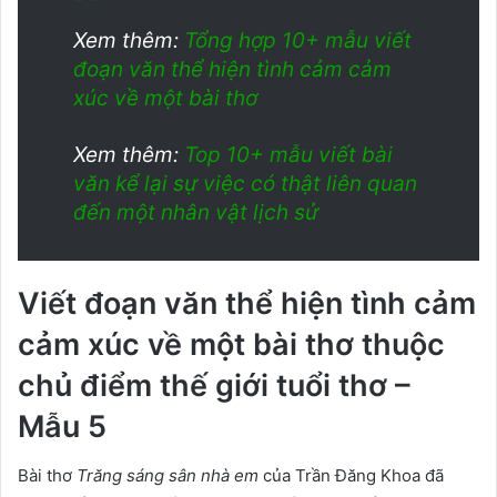
Xem thêm:
Tổng hợp 10+ mẫu viết
đoạn văn thể hiện tình cảm cảm
xúc về một bài thơ
Xem thêm:
Top 10+ mẫu viết bài
văn kể lại sự việc có thật liên quan
đến một nhân vật lịch sử
Viết đoạn văn thể hiện tình cảm
cảm xúc về một bài thơ thuộc
chủ điểm thế giới tuổi thơ –
Mẫu 5
Bài thơ
Trăng sáng sân nhà em
của Trần Đăng Khoa đã