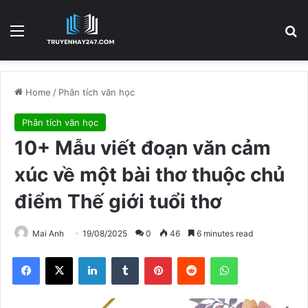
Menu
S
Home
/
Phân tích văn học
Phân tích văn học
10+ Mẫu viết đoạn văn cảm
xúc về một bài thơ thuộc chủ
điểm Thế giới tuổi thơ
Mai Anh
19/08/2025
0
46
6 minutes read
Facebook
X
LinkedIn
Tumblr
Pinterest
Reddit
WhatsApp