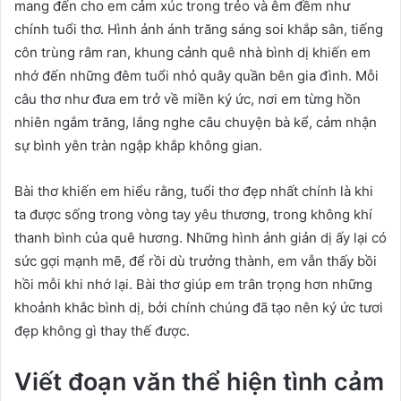
mang đến cho em cảm xúc trong trẻo và êm đềm như
chính tuổi thơ. Hình ảnh ánh trăng sáng soi khắp sân, tiếng
côn trùng râm ran, khung cảnh quê nhà bình dị khiến em
nhớ đến những đêm tuổi nhỏ quây quần bên gia đình. Mỗi
câu thơ như đưa em trở về miền ký ức, nơi em từng hồn
nhiên ngắm trăng, lắng nghe câu chuyện bà kể, cảm nhận
sự bình yên tràn ngập khắp không gian.
Bài thơ khiến em hiểu rằng, tuổi thơ đẹp nhất chính là khi
ta được sống trong vòng tay yêu thương, trong không khí
thanh bình của quê hương. Những hình ảnh giản dị ấy lại có
sức gợi mạnh mẽ, để rồi dù trưởng thành, em vẫn thấy bồi
hồi mỗi khi nhớ lại. Bài thơ giúp em trân trọng hơn những
khoảnh khắc bình dị, bởi chính chúng đã tạo nên ký ức tươi
đẹp không gì thay thế được.
Viết đoạn văn thể hiện tình cảm