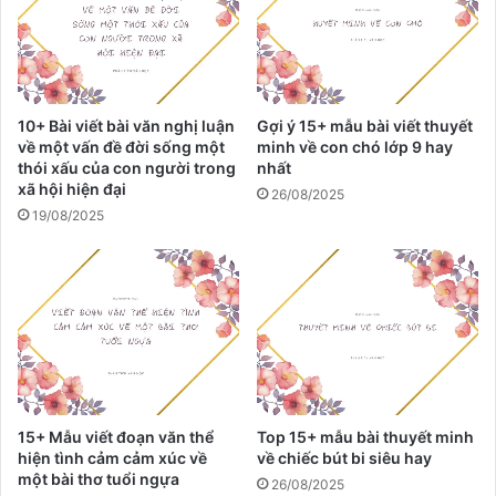
n
s
i
ê
u
10+ Bài viết bài văn nghị luận
Gợi ý 15+ mẫu bài viết thuyết
h
về một vấn đề đời sống một
minh về con chó lớp 9 hay
a
thói xấu của con người trong
nhất
y
xã hội hiện đại
26/08/2025
19/08/2025
15+ Mẫu viết đoạn văn thể
Top 15+ mẫu bài thuyết minh
hiện tình cảm cảm xúc về
về chiếc bút bi siêu hay
một bài thơ tuổi ngựa
26/08/2025