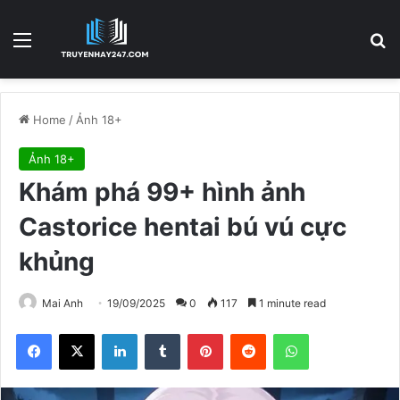
Menu
S
Home
/
Ảnh 18+
Ảnh 18+
Khám phá 99+ hình ảnh
Castorice hentai bú vú cực
khủng
Mai Anh
19/09/2025
0
117
1 minute read
Facebook
X
LinkedIn
Tumblr
Pinterest
Reddit
WhatsApp