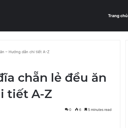
Trang chủ
ăn – Hướng dẫn chi tiết A-Z
ĩa chẵn lẻ đều ăn
 tiết A-Z
0
6
5 minutes read