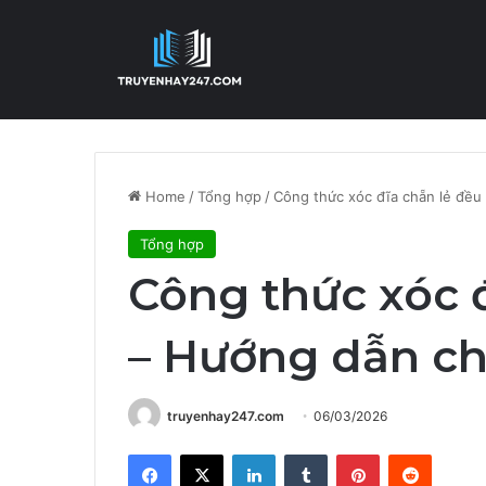
Home
/
Tổng hợp
/
Công thức xóc đĩa chẵn lẻ đều 
Tổng hợp
Công thức xóc đ
– Hướng dẫn chi
truyenhay247.com
06/03/2026
Facebook
X
LinkedIn
Tumblr
Pinterest
Reddit