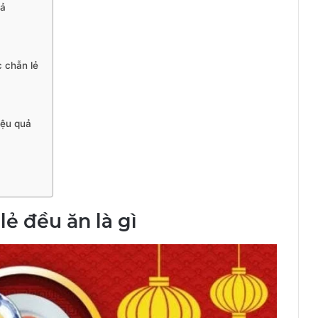
uả
 chẵn lẻ
iệu quả
lẻ đều ăn là gì