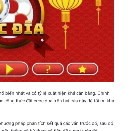
hổ biến nhất và có tỷ lệ xuất hiện khá cân bằng. Chính
ác công thức đặt cược dựa trên hai cửa này để tối ưu khả
phương pháp phân tích kết quả các ván trước đó, sau đó
nếu thắng sẽ bù được số tiền đã cược trước đó.