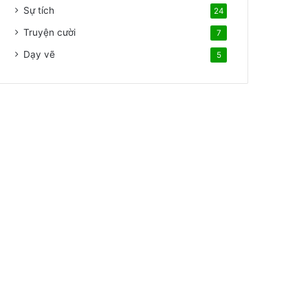
Sự tích
24
Truyện cười
7
Dạy vẽ
5