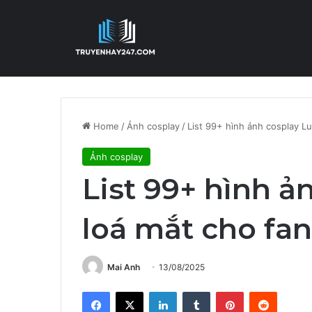
Home
/
Ảnh cosplay
/
List 99+ hình ảnh cosplay Lu
Ảnh cosplay
List 99+ hình ả
loá mắt cho fa
Mai Anh
13/08/2025
Facebook
X
LinkedIn
Tumblr
Pinterest
Reddit