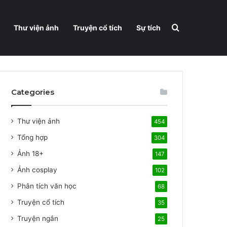
Search for
Thư viện ảnh
Truyện cổ tích
Sự tích
Categories
Thư viện ảnh
454
Tổng hợp
304
Ảnh 18+
147
Ảnh cosplay
102
Phân tích văn học
68
Truyện cổ tích
35
Truyện ngắn
25