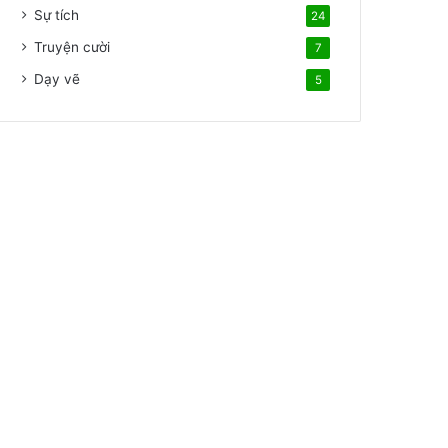
Sự tích
24
Truyện cười
7
Dạy vẽ
5