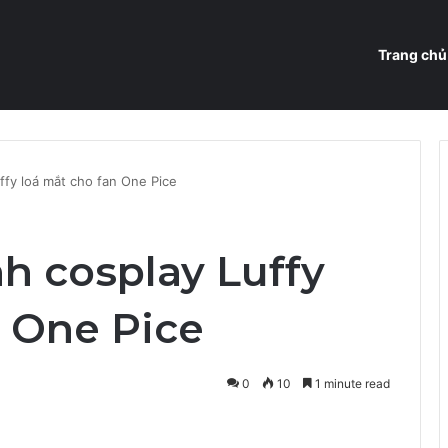
Trang chủ
ffy loá mắt cho fan One Pice
nh cosplay Luffy
n One Pice
0
10
1 minute read