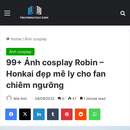
Menu
S
Home
/
Ảnh cosplay
Ảnh cosplay
99+ Ảnh cosplay Robin –
Honkai đẹp mê ly cho fan
chiêm ngưỡng
Mai Anh
08/08/2025
0
47
1 minute read
Facebook
X
LinkedIn
Tumblr
Pinterest
Reddit
WhatsApp