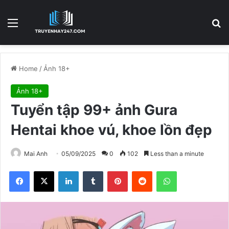
Menu
S
Home
/
Ảnh 18+
Ảnh 18+
Tuyển tập 99+ ảnh Gura
Hentai khoe vú, khoe lồn đẹp
Mai Anh
05/09/2025
0
102
Less than a minute
Facebook
X
LinkedIn
Tumblr
Pinterest
Reddit
WhatsApp