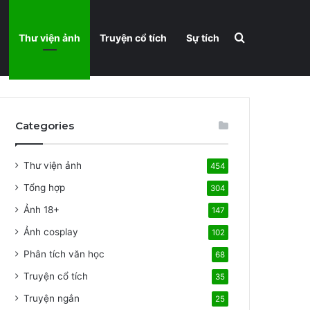
Search for
Thư viện ảnh
Truyện cổ tích
Sự tích
Categories
Thư viện ảnh
454
Tổng hợp
304
Ảnh 18+
147
Ảnh cosplay
102
Phân tích văn học
68
Truyện cổ tích
35
Truyện ngắn
25