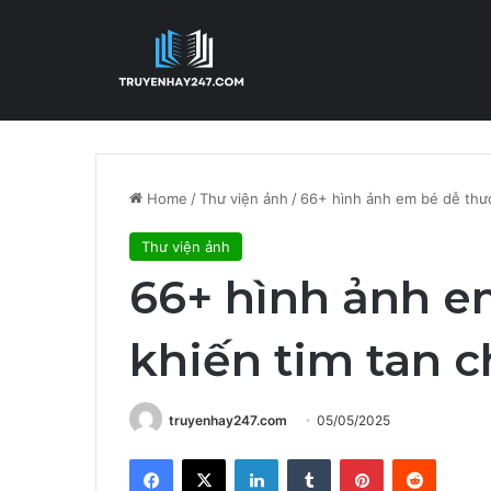
Home
/
Thư viện ảnh
/
66+ hình ảnh em bé dễ thươ
Thư viện ảnh
66+ hình ảnh e
khiến tim tan c
truyenhay247.com
05/05/2025
Facebook
X
LinkedIn
Tumblr
Pinterest
Reddit