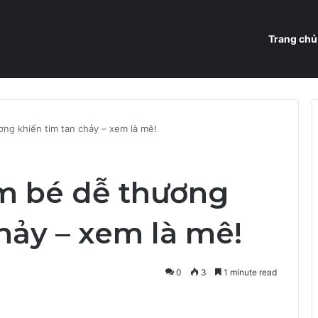
Trang chủ
ng khiến tim tan chảy – xem là mê!
m bé dễ thương
hảy – xem là mê!
0
3
1 minute read