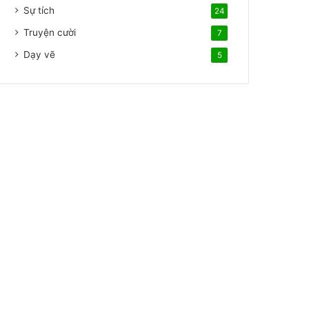
Sự tích
24
Truyện cười
7
Dạy vẽ
5