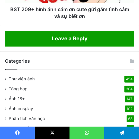
b
ì
à
n
BST 209+ hình ảnh cảm ơn cute gửi gắm tình cảm
i
h
và sự biết ơn
h
ả
ọ
n
c
h
Leave a Reply
c
c
h
ả
â
m
m
Categories
ơ
b
n
i
c
Thư viện ảnh
454
ế
u
m
t
Tổng hợp
304
d
e
Ảnh 18+
ở
147
g
k
ử
Ảnh cosplay
102
h
i
Phân tích văn học
ó
68
g
c
ắ
Truyện cổ tích
35
d
m
ở
Truyện ngắn
t
25