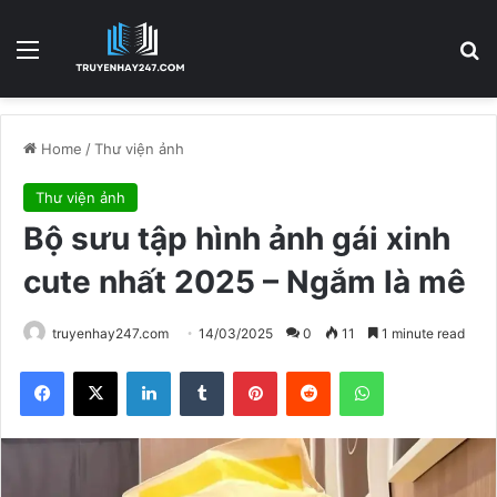
Menu
S
Home
/
Thư viện ảnh
Thư viện ảnh
Bộ sưu tập hình ảnh gái xinh
cute nhất 2025 – Ngắm là mê
truyenhay247.com
14/03/2025
0
11
1 minute read
Facebook
X
LinkedIn
Tumblr
Pinterest
Reddit
WhatsApp