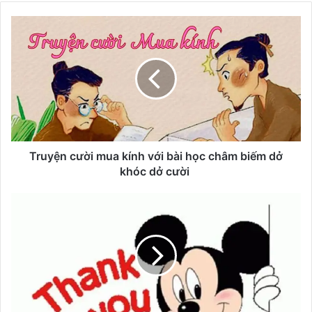
te
T
r
u
y
ệ
n
c
ư
ờ
i
Truyện cười mua kính với bài học châm biếm dở
m
khóc dở cười
u
a
B
k
S
í
T
n
2
h
0
v
9
ớ
+
i
h