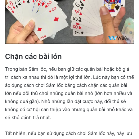
Chặn các bài lớn
Trong bàn Sâm lốc, nếu bạn giữ các quân bài hoặc bộ giá
trị cách xa nhau thì đó là một lợi thế lớn. Lúc này bạn có thể
áp dụng cách chơi Sâm lốc bằng cách chặn các quân bài
lớn nếu đối thủ chơi những quân bài nhỏ (lớn hơn nhiều và
không quá gần). Nhờ những lần đặt cược này, đối thủ sẽ
không có cơ hội can thiệp vào những quân bài nhỏ khác và
sẽ khó đánh trả nhất.
Tất nhiên, nếu bạn sử dụng cách chơi Sâm lốc này, hãy lưu