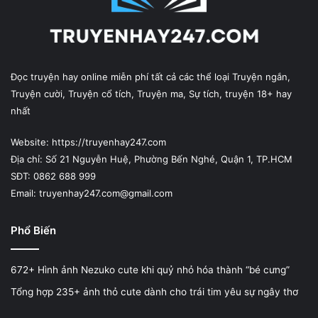
g
p
h
c
t
h
í
Đọc truyện hay online miễn phí tất cả các thể loại Truyện ngắn,
Truyện cười, Truyện cổ tích, Truyện ma, Sự tích, truyện 18+ hay
nhất
Website: https://truyenhay247.com
Địa chỉ: Số 21 Nguyễn Huệ, Phường Bến Nghé, Quận 1, TP.HCM
SĐT: 0862 688 999
Email: truyenhay247.com@gmail.com
Phổ Biến
672+ Hình ảnh Nezuko cute khi quỷ nhỏ hóa thành “bé cưng”
Tổng hợp 235+ ảnh thỏ cute dành cho trái tim yêu sự ngây thơ