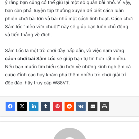
ý rằng bạn cũng có thể giữ lại một số quân bài nhỏ. Vì vậy,
bạn cần phải luyện tập thường xuyên để biết cách luân
phiên chơi bài lớn và bài nhỏ một cách linh hoạt. Cách chơi
Sâm lốc “mèo vờn chuột” này sẽ giúp bạn luôn chủ động
và tiến thẳng về đích.
Sâm Lốc là một trò chơi đầy hấp dẫn, và việc nắm vững
cách chơi bài Sâm Lốc
sẽ giúp bạn tự tin hơn rất nhiều.
Nếu bạn muốn tìm hiểu sâu hơn về những kinh nghiệm cá
cược đỉnh cao hay khám phá thêm nhiều trò chơi giải trí
độc đáo, hãy truy cập W88VT.