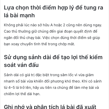
Lựa chọn thời điểm hợp lý để tung ra
lá bài mạnh
Không phải lúc nào sở hữu A hoặc 2 cũng nên dùng ngay.
Cao thủ thường giữ chúng đến giai đoạn quyết định để
ngăn đối thủ chạy bài. Việc chọn đúng thời điểm sẽ giúp
bạn xoay chuyển tình thế trong chớp mắt.
Sử dụng sảnh dài để tạo lợi thế kiểm
soát ván đấu
Sảnh dài có giá trị đặc biệt trong sâm lốc vì vừa giảm
nhanh số bài vừa khiến đối phương khó theo. Khi có sảnh
từ 4–5 lá trở lên, hãy ưu tiên ra chúng để làm nhẹ bài và
chiếm lợi thế dài hạn.
Ghi nhớ và phân tích lá bài đã xuất