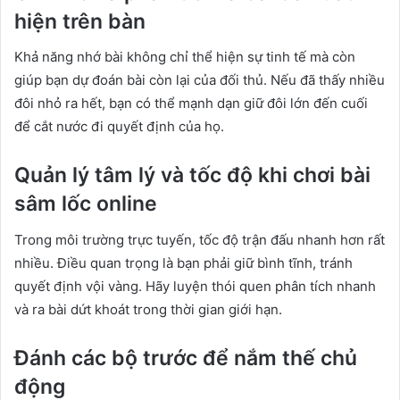
hiện trên bàn
Khả năng nhớ bài không chỉ thể hiện sự tinh tế mà còn
giúp bạn dự đoán bài còn lại của đối thủ. Nếu đã thấy nhiều
đôi nhỏ ra hết, bạn có thể mạnh dạn giữ đôi lớn đến cuối
để cắt nước đi quyết định của họ.
Quản lý tâm lý và tốc độ khi chơi bài
sâm lốc online
Trong môi trường trực tuyến, tốc độ trận đấu nhanh hơn rất
nhiều. Điều quan trọng là bạn phải giữ bình tĩnh, tránh
quyết định vội vàng. Hãy luyện thói quen phân tích nhanh
và ra bài dứt khoát trong thời gian giới hạn.
Đánh các bộ trước để nắm thế chủ
động