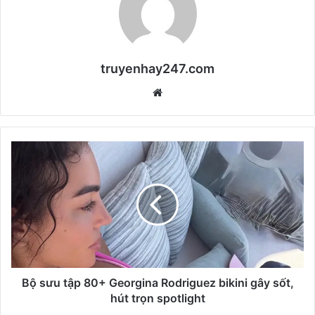
truyenhay247.com
We
bsi
te
B
ộ
s
ư
u
t
ậ
p
8
0
Bộ sưu tập 80+ Georgina Rodriguez bikini gây sốt,
+
hút trọn spotlight
G