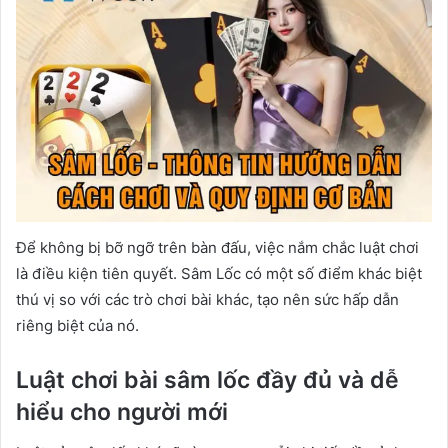
Để không bị bỡ ngỡ trên bàn đấu, việc nắm chắc luật chơi
là điều kiện tiên quyết. Sâm Lốc có một số điểm khác biệt
thú vị so với các trò chơi bài khác, tạo nên sức hấp dẫn
riêng biệt của nó.
Luật chơi bài sâm lốc đầy đủ và dễ
hiểu cho người mới