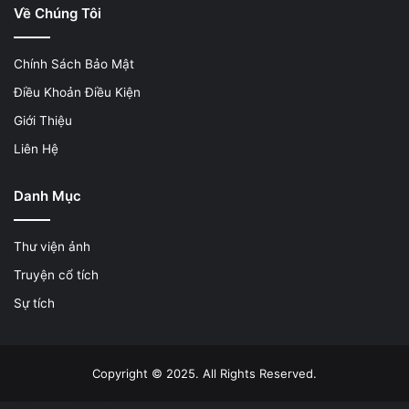
Về Chúng Tôi
Chính Sách Bảo Mật
Điều Khoản Điều Kiện
Giới Thiệu
Liên Hệ
Danh Mục
Thư viện ảnh
Truyện cổ tích
Sự tích
Copyright © 2025. All Rights Reserved.