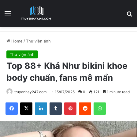
Menu
S
Home
/
Thư viện ảnh
Thư viện ảnh
Top 88+ Khả Như bikini khoe
body chuẩn, fans mê mẩn
truyenhay247.com
15/07/2025
0
121
1 minute read
Facebook
X
LinkedIn
Tumblr
Pinterest
Reddit
WhatsApp