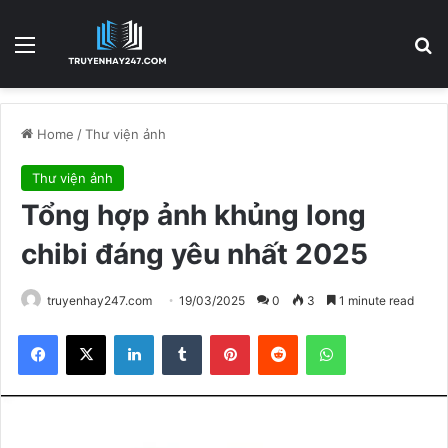
Menu
S
Home
/
Thư viện ảnh
Thư viện ảnh
Tổng hợp ảnh khủng long
chibi đáng yêu nhất 2025
truyenhay247.com
19/03/2025
0
3
1 minute read
Facebook
X
LinkedIn
Tumblr
Pinterest
Reddit
WhatsApp