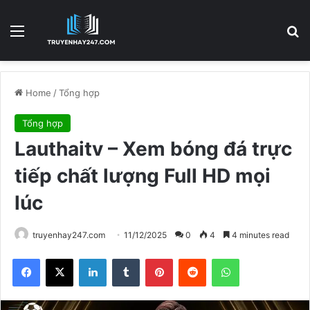
Menu
S
Home
/
Tổng hợp
Tổng hợp
Lauthaitv – Xem bóng đá trực
tiếp chất lượng Full HD mọi
lúc
truyenhay247.com
11/12/2025
0
4
4 minutes read
Facebook
X
LinkedIn
Tumblr
Pinterest
Reddit
WhatsApp