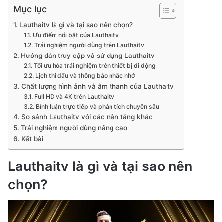
Mục lục
Lauthaitv là gì và tại sao nên chọn?
Ưu điểm nổi bật của Lauthaitv
Trải nghiệm người dùng trên Lauthaitv
Hướng dẫn truy cập và sử dụng Lauthaitv
Tối ưu hóa trải nghiệm trên thiết bị di động
Lịch thi đấu và thông báo nhắc nhở
Chất lượng hình ảnh và âm thanh của Lauthaitv
Full HD và 4K trên Lauthaitv
Bình luận trực tiếp và phân tích chuyên sâu
So sánh Lauthaitv với các nền tảng khác
Trải nghiệm người dùng nâng cao
Kết bài
Lauthaitv là gì và tại sao nên
chọn?