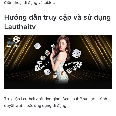
điện thoại di động và tablet.
Hướng dẫn truy cập và sử dụng
Lauthaitv
Truy cập Lauthaitv rất đơn giản. Bạn có thể sử dụng trình
duyệt web hoặc ứng dụng di động: