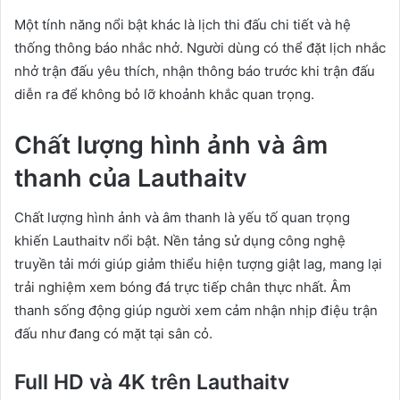
Một tính năng nổi bật khác là lịch thi đấu chi tiết và hệ
thống thông báo nhắc nhở. Người dùng có thể đặt lịch nhắc
nhở trận đấu yêu thích, nhận thông báo trước khi trận đấu
diễn ra để không bỏ lỡ khoảnh khắc quan trọng.
Chất lượng hình ảnh và âm
thanh của Lauthaitv
Chất lượng hình ảnh và âm thanh là yếu tố quan trọng
khiến Lauthaitv nổi bật. Nền tảng sử dụng công nghệ
truyền tải mới giúp giảm thiểu hiện tượng giật lag, mang lại
trải nghiệm xem bóng đá trực tiếp chân thực nhất. Âm
thanh sống động giúp người xem cảm nhận nhịp điệu trận
đấu như đang có mặt tại sân cỏ.
Full HD và 4K trên Lauthaitv