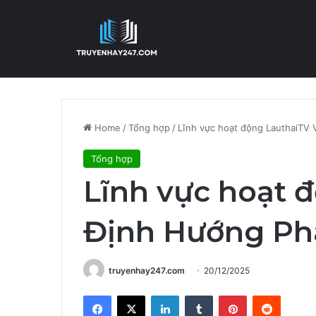
Home
/
Tổng hợp
/
Lĩnh vực hoạt động LauthaiTV 
Tổng hợp
Lĩnh vực hoạt 
Định Hướng Phá
truyenhay247.com
20/12/2025
Facebook
X
LinkedIn
Tumblr
Pinterest
Reddit