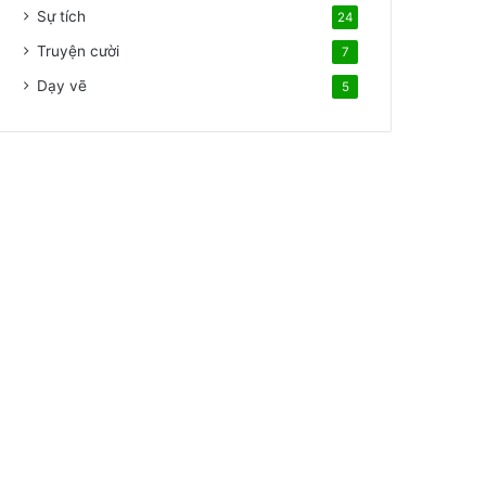
Sự tích
24
Truyện cười
7
Dạy vẽ
5