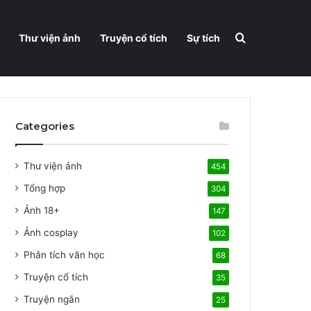
Search for
Thư viện ảnh
Truyện cổ tích
Sự tích
Categories
Thư viện ảnh
454
Tổng hợp
304
Ảnh 18+
147
Ảnh cosplay
102
Phân tích văn học
68
Truyện cổ tích
35
Truyện ngắn
25