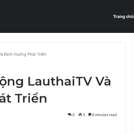
Trang chủ
Và Định Hướng Phát Triển
động LauthaiTV Và
t Triển
0
5
6 minutes read