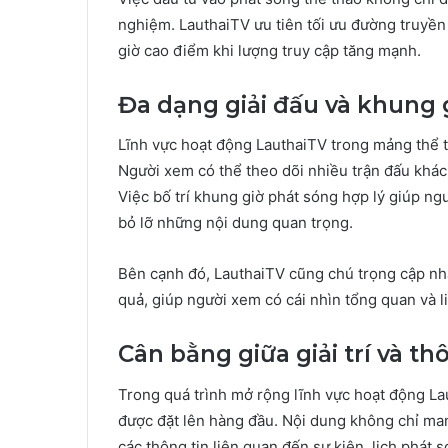
nghiệm. LauthaiTV ưu tiên tối ưu đường truyền 
giờ cao điểm khi lượng truy cập tăng mạnh.
Đa dạng giải đấu và khung 
Lĩnh vực hoạt động LauthaiTV trong mảng thể 
Người xem có thể theo dõi nhiều trận đấu khác 
Việc bố trí khung giờ phát sóng hợp lý giúp n
bỏ lỡ những nội dung quan trọng.
Bên cạnh đó, LauthaiTV cũng chú trọng cập nhật
quả, giúp người xem có cái nhìn tổng quan và l
Cân bằng giữa giải trí và th
Trong quá trình mở rộng lĩnh vực hoạt động Laut
được đặt lên hàng đầu. Nội dung không chỉ ma
các thông tin liên quan đến sự kiện, lịch phát 