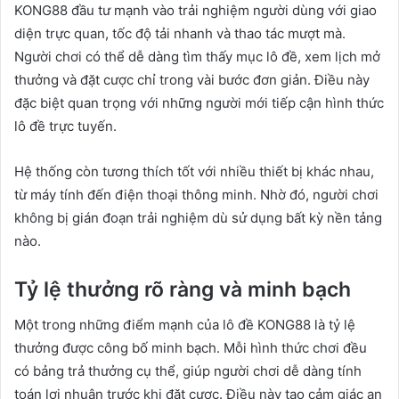
KONG88 đầu tư mạnh vào trải nghiệm người dùng với giao
diện trực quan, tốc độ tải nhanh và thao tác mượt mà.
Người chơi có thể dễ dàng tìm thấy mục lô đề, xem lịch mở
thưởng và đặt cược chỉ trong vài bước đơn giản. Điều này
đặc biệt quan trọng với những người mới tiếp cận hình thức
lô đề trực tuyến.
Hệ thống còn tương thích tốt với nhiều thiết bị khác nhau,
từ máy tính đến điện thoại thông minh. Nhờ đó, người chơi
không bị gián đoạn trải nghiệm dù sử dụng bất kỳ nền tảng
nào.
Tỷ lệ thưởng rõ ràng và minh bạch
Một trong những điểm mạnh của lô đề KONG88 là tỷ lệ
thưởng được công bố minh bạch. Mỗi hình thức chơi đều
có bảng trả thưởng cụ thể, giúp người chơi dễ dàng tính
toán lợi nhuận trước khi đặt cược. Điều này tạo cảm giác an