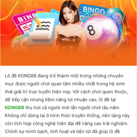
Lô đề KONG88 đang trở thành một trong những chuyên
mục được người chơi quan tâm nhiều nhất trong hệ sinh
thái giải trí trực tuyến hiện nay. Với cách chơi quen thuộc,
dễ tiếp cận nhưng tiềm năng lợi nhuận cao, lô đề tại
KONG88
thu hút cả người mới lẫn người chơi lâu năm.
Không chỉ dừng lại ở hình thức truyền thống, nền tảng này
còn tích hợp công nghệ hiện đại để nâng cao trải nghiệm.
Chính sự minh bạch, linh hoạt và tiện lợi đã giúp lô đề