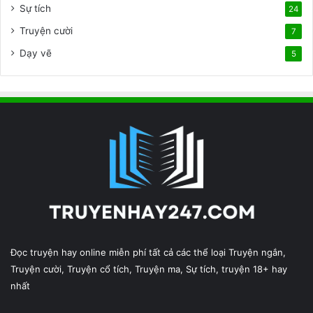
g
i
Sự tích
24
Đ
t
ầ
Truyện cười
r
7
u
í
Dạy vẽ
5
t
h
e
o
c
á
c
h
r
i
ê
n
g
Đọc truyện hay online miễn phí tất cả các thể loại Truyện ngắn,
Truyện cười, Truyện cổ tích, Truyện ma, Sự tích, truyện 18+ hay
nhất