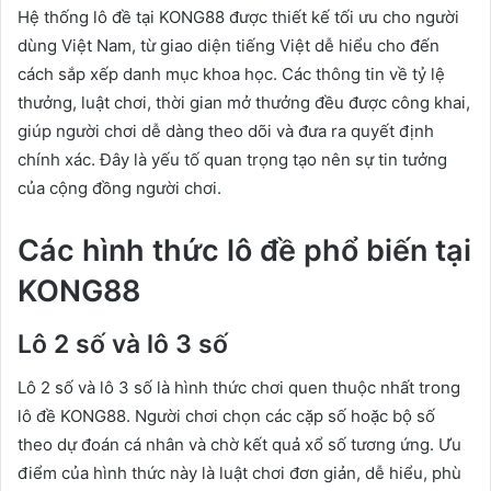
Hệ thống lô đề tại KONG88 được thiết kế tối ưu cho người
dùng Việt Nam, từ giao diện tiếng Việt dễ hiểu cho đến
cách sắp xếp danh mục khoa học. Các thông tin về tỷ lệ
thưởng, luật chơi, thời gian mở thưởng đều được công khai,
giúp người chơi dễ dàng theo dõi và đưa ra quyết định
chính xác. Đây là yếu tố quan trọng tạo nên sự tin tưởng
của cộng đồng người chơi.
Các hình thức lô đề phổ biến tại
KONG88
Lô 2 số và lô 3 số
Lô 2 số và lô 3 số là hình thức chơi quen thuộc nhất trong
lô đề KONG88. Người chơi chọn các cặp số hoặc bộ số
theo dự đoán cá nhân và chờ kết quả xổ số tương ứng. Ưu
điểm của hình thức này là luật chơi đơn giản, dễ hiểu, phù