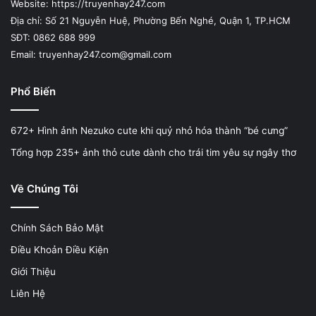
Website: https://truyenhay247.com
Địa chỉ: Số 21 Nguyễn Huệ, Phường Bến Nghé, Quận 1, TP.HCM
SĐT: 0862 688 999
Email: truyenhay247.com@gmail.com
Phổ Biến
672+ Hình ảnh Nezuko cute khi quỷ nhỏ hóa thành “bé cưng”
Tổng hợp 235+ ảnh thỏ cute dành cho trái tim yêu sự ngây thơ
Về Chúng Tôi
Chính Sách Bảo Mật
Điều Khoản Điều Kiện
Giới Thiệu
Liên Hệ