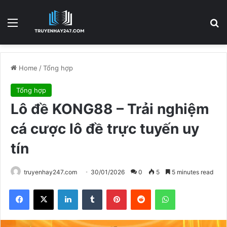
Menu
S
Home
/
Tổng hợp
Tổng hợp
Lô đề KONG88 – Trải nghiệm
cá cược lô đề trực tuyến uy
tín
truyenhay247.com
30/01/2026
0
5
5 minutes read
Facebook
X
LinkedIn
Tumblr
Pinterest
Reddit
WhatsApp