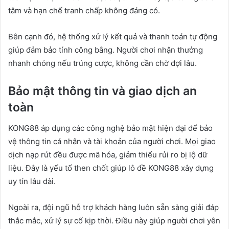
tâm và hạn chế tranh chấp không đáng có.
Bên cạnh đó, hệ thống xử lý kết quả và thanh toán tự động
giúp đảm bảo tính công bằng. Người chơi nhận thưởng
nhanh chóng nếu trúng cược, không cần chờ đợi lâu.
Bảo mật thông tin và giao dịch an
toàn
KONG88 áp dụng các công nghệ bảo mật hiện đại để bảo
vệ thông tin cá nhân và tài khoản của người chơi. Mọi giao
dịch nạp rút đều được mã hóa, giảm thiểu rủi ro bị lộ dữ
liệu. Đây là yếu tố then chốt giúp lô đề KONG88 xây dựng
uy tín lâu dài.
Ngoài ra, đội ngũ hỗ trợ khách hàng luôn sẵn sàng giải đáp
thắc mắc, xử lý sự cố kịp thời. Điều này giúp người chơi yên