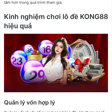
tâm hơn trong quá trình tham gia.
Kinh nghiệm chơi lô đề KONG88
hiệu quả
Quản lý vốn hợp lý