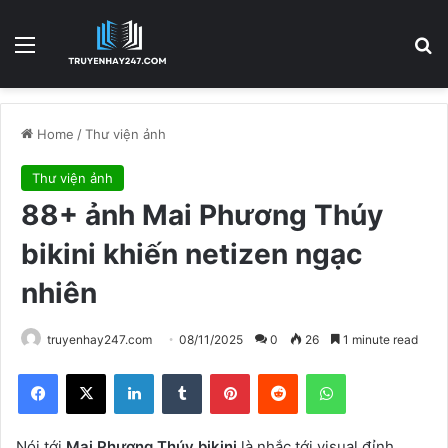
Menu
S
Home
/
Thư viện ảnh
Thư viện ảnh
88+ ảnh Mai Phương Thúy
bikini khiến netizen ngạc
nhiên
truyenhay247.com
08/11/2025
0
26
1 minute read
Facebook
X
LinkedIn
Tumblr
Pinterest
Reddit
WhatsApp
Nói tới
Mai Phương Thúy bikini
là nhắc tới visual đỉnh