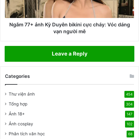
p
+
7
ả
m
n
ặ
h
Ngắm 77+ ảnh Kỳ Duyên bikini cực cháy: Vóc dáng
c
K
vạn người mê
b
ỳ
i
D
k
u
Leave a Reply
i
y
n
ê
i
n
đ
Categories
b
i
i
b
k
Thư viện ảnh
454
i
i
ể
n
Tổng hợp
304
n
i
Ảnh 18+
c
147
c
ự
ự
Ảnh cosplay
102
c
c
Phân tích văn học
c
68
c