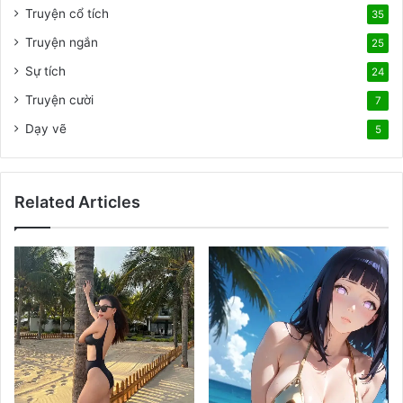
u
h
Truyện cổ tích
35
ố
á
n
Truyện ngắn
y
25
:
Sự tích
24
V
Truyện cười
ó
7
c
Dạy vẽ
5
d
á
n
g
Related Articles
v
ạ
n
n
g
ư
ờ
i
m
ê