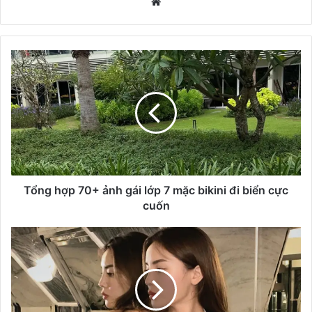
We
bsi
te
T
ổ
n
g
h
ợ
p
7
0
+
Tổng hợp 70+ ảnh gái lớp 7 mặc bikini đi biển cực
ả
cuốn
n
h
N
g
g
á
ắ
i
m
l
7
ớ
7