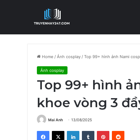
Home
/
Ảnh cosplay
/
Top 99+ hình ảnh Nami cosp
Ảnh cosplay
Top 99+ hình ả
khoe vòng 3 đầ
Mai Anh
13/08/2025
Facebook
X
LinkedIn
Tumblr
Pinterest
Reddit