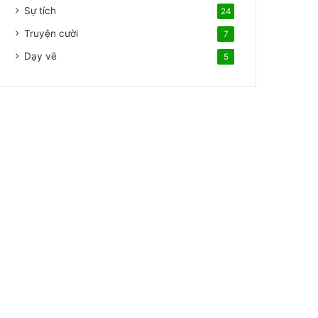
Sự tích
24
Truyện cười
7
Dạy vẽ
5