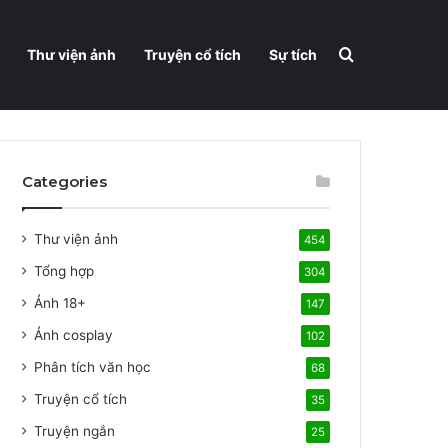
Search for
Thư viện ảnh
Truyện cổ tích
Sự tích
Categories
Thư viện ảnh
454
Tổng hợp
304
Ảnh 18+
147
Ảnh cosplay
102
Phân tích văn học
68
Truyện cổ tích
35
Truyện ngắn
25