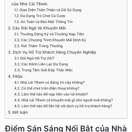
của Nhà Cái 78win
Giao Diện Thân Thiện và Dễ Sử Dụng
Đa Dạng Trò Chơi Cá Cược
An Toàn và Bảo Mật Thông Tin
Các Đãi Ngộ Và Khuyến Mãi
Thưởng Đăng Ký và Thưởng Nạp Tiền
Các Chương Trình Khuyến Mãi Định Kỳ
Rút Thăm Trúng Thưởng
Dịch Vụ Hỗ Trợ Khách Hàng Chuyên Nghiệp
Đội Ngũ Hỗ Trợ 24/7
Các Kênh Liên Lạc Đa Dạng
Trung Tâm Giải Đáp Thắc Mắc
FAQs
Nhà cái 78win có đáng tin cậy không?
Có thể chơi trên điện thoại không?
Làm thế nào để nạp tiền vào tài khoản?
Nhà cái 78win có khuyến mãi gì cho người mới không?
Làm thế nào để liên hệ với dịch vụ hỗ trợ khách hàng?
Kết luận
Điểm Sán Sáng Nổi Bật của Nhà