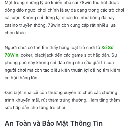
Một trong những lý do khiến nhà cái 78win thu hút được
đông đảo người chơi chính là sự đa dạng trong các trò chơi
cá cược. Không chỉ dừng lại ở các trò như bóng đá hay
casino truyền thống, 78win còn cung cấp rất nhiều lựa
chọn khác.
Người chơi có thể tìm thấy hàng loạt trò chơi từ
Xổ Số
78Win
, poker, blackjack đến các game slot hấp dẫn. Sự
phong phú này không chỉ đáp ứng nhu cầu giải trí của
người chơi mà còn tạo điều kiện thuận lợi để họ tìm kiếm
cơ hội thắng lớn.
Đặc biệt, nhà cái còn thường xuyên tổ chức các chương
trình khuyến mãi, rút thăm trúng thưởng… làm tăng thêm
sức hấp dẫn cho từng trò chơi.
An Toàn và Bảo Mật Thông Tin