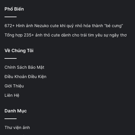
Phổ Biến
672+ Hình ảnh Nezuko cute khi quỷ nhỏ hóa thành “bé cưng”
Tổng hợp 235+ ảnh thỏ cute dành cho trái tim yêu sự ngây thơ
Về Chúng Tôi
Chính Sách Bảo Mật
Điều Khoản Điều Kiện
Giới Thiệu
Liên Hệ
Danh Mục
Thư viện ảnh