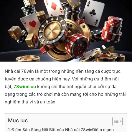
Nhà cái 78win là một trong những nền tảng cá cược trực
tuyến được ưa chuộng hiện nay. Với những ưu điểm nổi
bật,
78winn.co
không chỉ thu hút người chơi bởi sự đa
dạng trong các trò chơi mà còn mang tới cho họ những trải
nghiệm thú vị và an toàn.
Mục lục
Điểm Sán Sáng Nổi Bật của Nhà cái 78winĐiểm mạnh