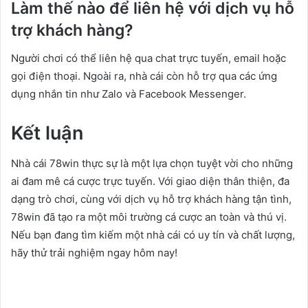
Làm thế nào để liên hệ với dịch vụ hỗ
trợ khách hàng?
Người chơi có thể liên hệ qua chat trực tuyến, email hoặc
gọi điện thoại. Ngoài ra, nhà cái còn hỗ trợ qua các ứng
dụng nhắn tin như Zalo và Facebook Messenger.
Kết luận
Nhà cái 78win thực sự là một lựa chọn tuyệt vời cho những
ai đam mê cá cược trực tuyến. Với giao diện thân thiện, đa
dạng trò chơi, cùng với dịch vụ hỗ trợ khách hàng tận tình,
78win đã tạo ra một môi trường cá cược an toàn và thú vị.
Nếu bạn đang tìm kiếm một nhà cái có uy tín và chất lượng,
hãy thử trải nghiệm ngay hôm nay!