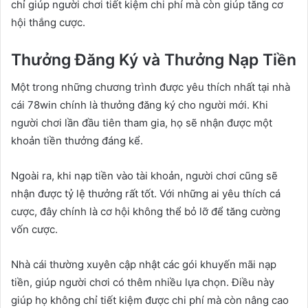
chỉ giúp người chơi tiết kiệm chi phí mà còn giúp tăng cơ
hội thắng cược.
Thưởng Đăng Ký và Thưởng Nạp Tiền
Một trong những chương trình được yêu thích nhất tại nhà
cái 78win chính là thưởng đăng ký cho người mới. Khi
người chơi lần đầu tiên tham gia, họ sẽ nhận được một
khoản tiền thưởng đáng kể.
Ngoài ra, khi nạp tiền vào tài khoản, người chơi cũng sẽ
nhận được tỷ lệ thưởng rất tốt. Với những ai yêu thích cá
cược, đây chính là cơ hội không thể bỏ lỡ để tăng cường
vốn cược.
Nhà cái thường xuyên cập nhật các gói khuyến mãi nạp
tiền, giúp người chơi có thêm nhiều lựa chọn. Điều này
giúp họ không chỉ tiết kiệm được chi phí mà còn nâng cao