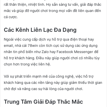
rất thân thiện, nhiệt tình. Họ sẵn sàng tư vấn, giải đáp thắc
mắc và giúp đỡ người chơi trong mọi vấn đề liên quan đến
cá cược.
Các Kênh Liên Lạc Đa Dạng
Ngoài việc cung cấp dịch vụ hỗ trợ qua điện thoại hay
email, nhà cái 78win còn tích cực sử dụng các ứng dụng
nhắn tin phổ biến như Zalo hay Facebook Messenger để
hỗ trợ khách hàng. Điều này giúp người chơi có nhiều tùy
chọn hơn trong việc liên hệ.
Với sự phát triển mạnh mẽ của công nghệ, việc hỗ trợ
khách hàng qua các nền tảng này giúp giảm thiểu thời gian
chờ đợi và nâng cao sự hài lòng của người chơi.
Trung Tâm Giải Đáp Thắc Mắc