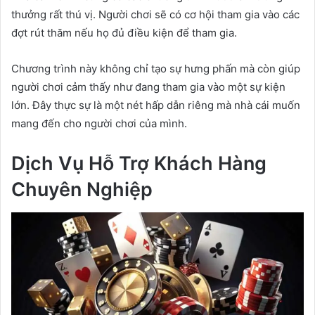
thưởng rất thú vị. Người chơi sẽ có cơ hội tham gia vào các
đợt rút thăm nếu họ đủ điều kiện để tham gia.
Chương trình này không chỉ tạo sự hưng phấn mà còn giúp
người chơi cảm thấy như đang tham gia vào một sự kiện
lớn. Đây thực sự là một nét hấp dẫn riêng mà nhà cái muốn
mang đến cho người chơi của mình.
Dịch Vụ Hỗ Trợ Khách Hàng
Chuyên Nghiệp