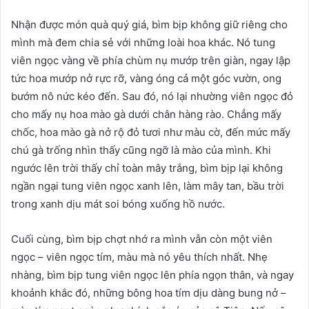
Nhận được món quà quý giá, bìm bịp không giữ riêng cho
mình mà đem chia sẻ với những loài hoa khác. Nó tung
viên ngọc vàng về phía chùm nụ mướp trên giàn, ngay lập
tức hoa mướp nở rực rỡ, vàng óng cả một góc vườn, ong
bướm nô nức kéo đến. Sau đó, nó lại nhường viên ngọc đỏ
cho mấy nụ hoa mào gà dưới chân hàng rào. Chẳng mấy
chốc, hoa mào gà nở rộ đỏ tươi như màu cờ, đến mức mấy
chú gà trống nhìn thấy cũng ngỡ là mào của mình. Khi
ngước lên trời thấy chỉ toàn mây trắng, bìm bịp lại không
ngần ngại tung viên ngọc xanh lên, làm mây tan, bầu trời
trong xanh dịu mát soi bóng xuống hồ nước.
Cuối cùng, bìm bịp chợt nhớ ra mình vẫn còn một viên
ngọc – viên ngọc tím, màu mà nó yêu thích nhất. Nhẹ
nhàng, bìm bịp tung viên ngọc lên phía ngọn thân, và ngay
khoảnh khắc đó, những bông hoa tím dịu dàng bung nở –