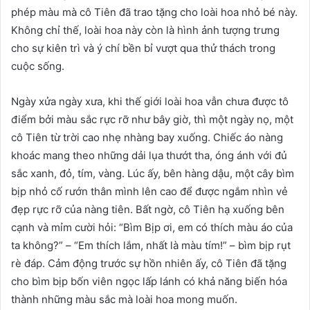
phép màu mà cô Tiên đã trao tặng cho loài hoa nhỏ bé này.
Không chỉ thế, loài hoa này còn là hình ảnh tượng trưng
cho sự kiên trì và ý chí bền bỉ vượt qua thử thách trong
cuộc sống.
Ngày xửa ngày xưa, khi thế giới loài hoa vẫn chưa được tô
điểm bởi màu sắc rực rỡ như bây giờ, thì một ngày nọ, một
cô Tiên từ trời cao nhẹ nhàng bay xuống. Chiếc áo nàng
khoác mang theo những dải lụa thướt tha, óng ánh với đủ
sắc xanh, đỏ, tím, vàng. Lúc ấy, bên hàng dậu, một cây bìm
bịp nhỏ cố rướn thân mình lên cao để được ngắm nhìn vẻ
đẹp rực rỡ của nàng tiên. Bất ngờ, cô Tiên hạ xuống bên
cạnh và mỉm cười hỏi: “Bìm Bịp ơi, em có thích màu áo của
ta không?” – “Em thích lắm, nhất là màu tím!” – bìm bịp rụt
rè đáp. Cảm động trước sự hồn nhiên ấy, cô Tiên đã tặng
cho bìm bịp bốn viên ngọc lấp lánh có khả năng biến hóa
thành những màu sắc mà loài hoa mong muốn.