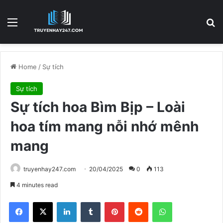
Menu
S
Home
/
Sự tích
Sự tích
Sự tích hoa Bìm Bịp – Loài
hoa tím mang nỗi nhớ mênh
mang
truyenhay247.com
20/04/2025
0
113
4 minutes read
Facebook
X
LinkedIn
Tumblr
Pinterest
Reddit
WhatsApp