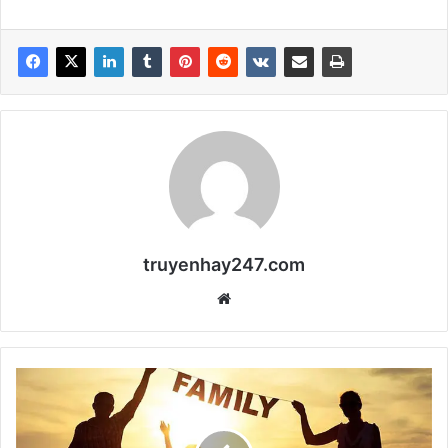
truyenhay247.com
We
bsi
te
T
o
p
2