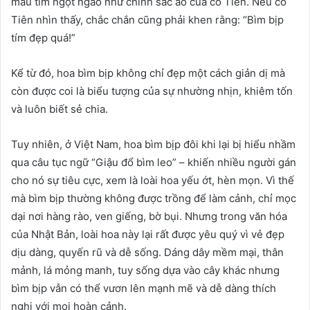
màu tím ngọt ngào như chính sắc áo của cô Tiên. Nếu cô
Tiên nhìn thấy, chắc chắn cũng phải khen rằng: “Bìm bịp
tím đẹp quá!”
Kể từ đó, hoa bìm bịp không chỉ đẹp một cách giản dị mà
còn được coi là biểu tượng của sự nhường nhịn, khiêm tốn
và luôn biết sẻ chia.
Tuy nhiên, ở Việt Nam, hoa bìm bịp đôi khi lại bị hiểu nhầm
qua câu tục ngữ “Giậu đổ bìm leo” – khiến nhiều người gán
cho nó sự tiêu cực, xem là loài hoa yếu ớt, hèn mọn. Vì thế
mà bìm bịp thường không được trồng để làm cảnh, chỉ mọc
dại nơi hàng rào, ven giếng, bờ bụi. Nhưng trong văn hóa
của Nhật Bản, loài hoa này lại rất được yêu quý vì vẻ đẹp
dịu dàng, quyến rũ và dễ sống. Dáng dây mềm mại, thân
mảnh, lá mỏng manh, tuy sống dựa vào cây khác nhưng
bìm bịp vẫn có thể vươn lên mạnh mẽ và dễ dàng thích
nghi với mọi hoàn cảnh.