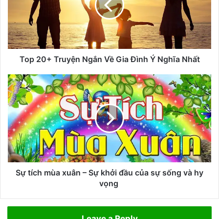
0
+
T
r
u
y
Top 20+ Truyện Ngắn Về Gia Đình Ý Nghĩa Nhất
ệ
n
S
N
ự
g
t
ắ
í
n
c
V
h
ề
m
G
ù
i
a
a
x
Sự tích mùa xuân – Sự khởi đầu của sự sống và hy
Đ
u
vọng
ì
â
n
n
h
–
Leave a Reply