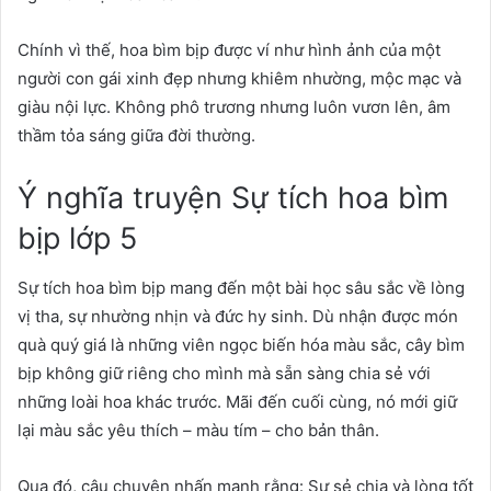
Chính vì thế, hoa bìm bịp được ví như hình ảnh của một
người con gái xinh đẹp nhưng khiêm nhường, mộc mạc và
giàu nội lực. Không phô trương nhưng luôn vươn lên, âm
thầm tỏa sáng giữa đời thường.
Ý nghĩa truyện Sự tích hoa bìm
bịp lớp 5
Sự tích hoa bìm bịp mang đến một bài học sâu sắc về lòng
vị tha, sự nhường nhịn và đức hy sinh. Dù nhận được món
quà quý giá là những viên ngọc biến hóa màu sắc, cây bìm
bịp không giữ riêng cho mình mà sẵn sàng chia sẻ với
những loài hoa khác trước. Mãi đến cuối cùng, nó mới giữ
lại màu sắc yêu thích – màu tím – cho bản thân.
Qua đó, câu chuyện nhấn mạnh rằng: Sự sẻ chia và lòng tốt