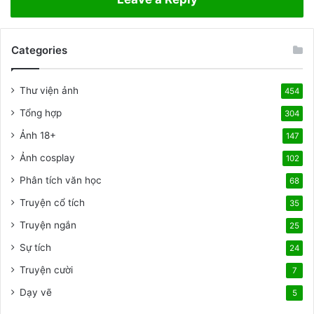
Ý
S
N
ự
g
k
h
Categories
h
ĩ
ở
a
i
Thư viện ảnh
454
N
đ
h
ầ
Tổng hợp
304
ấ
u
Ảnh 18+
147
t
c
ủ
Ảnh cosplay
102
a
Phân tích văn học
68
s
ự
Truyện cổ tích
35
s
Truyện ngắn
ố
25
n
Sự tích
24
g
Truyện cười
v
7
à
Dạy vẽ
5
h