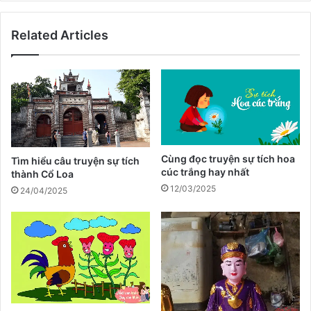
y
v
ọ
Related Articles
n
g
Cùng đọc truyện sự tích hoa
Tìm hiểu câu truyện sự tích
cúc trắng hay nhất
thành Cổ Loa
12/03/2025
24/04/2025