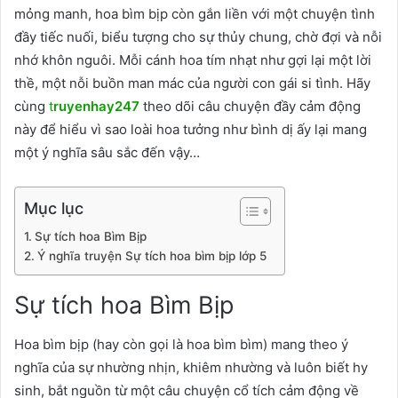
mỏng manh, hoa bìm bịp còn gắn liền với một chuyện tình
đầy tiếc nuối, biểu tượng cho sự thủy chung, chờ đợi và nỗi
nhớ khôn nguôi. Mỗi cánh hoa tím nhạt như gợi lại một lời
thề, một nỗi buồn man mác của người con gái si tình. Hãy
cùng
t
ruyenhay247
theo dõi câu chuyện đầy cảm động
này để hiểu vì sao loài hoa tưởng như bình dị ấy lại mang
một ý nghĩa sâu sắc đến vậy…
Mục lục
Sự tích hoa Bìm Bịp
Ý nghĩa truyện Sự tích hoa bìm bịp lớp 5
Sự tích hoa Bìm Bịp
Hoa bìm bịp (hay còn gọi là hoa bìm bìm) mang theo ý
nghĩa của sự nhường nhịn, khiêm nhường và luôn biết hy
sinh, bắt nguồn từ một câu chuyện cổ tích cảm động về