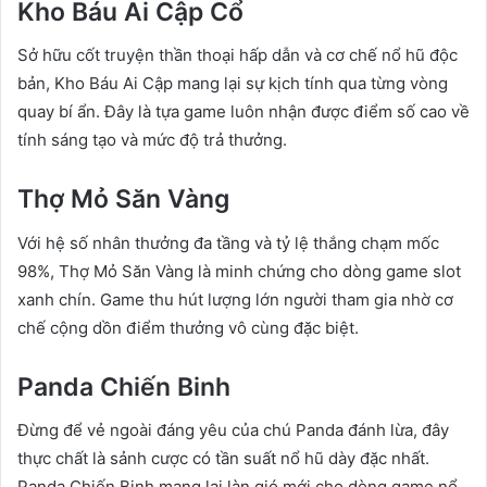
Kho Báu Ai Cập Cổ
Sở hữu cốt truyện thần thoại hấp dẫn và cơ chế nổ hũ độc
bản, Kho Báu Ai Cập mang lại sự kịch tính qua từng vòng
quay bí ẩn. Đây là tựa game luôn nhận được điểm số cao về
tính sáng tạo và mức độ trả thưởng.
Thợ Mỏ Săn Vàng
Với hệ số nhân thưởng đa tầng và tỷ lệ thắng chạm mốc
98%, Thợ Mỏ Săn Vàng là minh chứng cho dòng game slot
xanh chín. Game thu hút lượng lớn người tham gia nhờ cơ
chế cộng dồn điểm thưởng vô cùng đặc biệt.
Panda Chiến Binh
Đừng để vẻ ngoài đáng yêu của chú Panda đánh lừa, đây
thực chất là sảnh cược có tần suất nổ hũ dày đặc nhất.
Panda Chiến Binh mang lại làn gió mới cho dòng game nổ