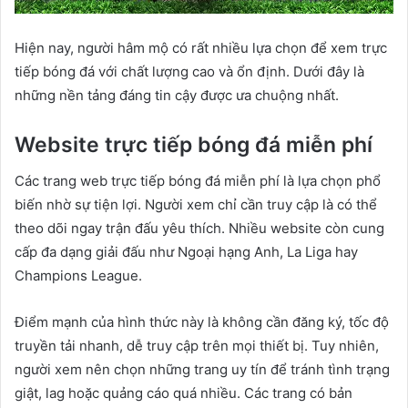
Hiện nay, người hâm mộ có rất nhiều lựa chọn để xem trực
tiếp bóng đá với chất lượng cao và ổn định. Dưới đây là
những nền tảng đáng tin cậy được ưa chuộng nhất.
Website trực tiếp bóng đá miễn phí
Các trang web trực tiếp bóng đá miễn phí là lựa chọn phổ
biến nhờ sự tiện lợi. Người xem chỉ cần truy cập là có thể
theo dõi ngay trận đấu yêu thích. Nhiều website còn cung
cấp đa dạng giải đấu như Ngoại hạng Anh, La Liga hay
Champions League.
Điểm mạnh của hình thức này là không cần đăng ký, tốc độ
truyền tải nhanh, dễ truy cập trên mọi thiết bị. Tuy nhiên,
người xem nên chọn những trang uy tín để tránh tình trạng
giật, lag hoặc quảng cáo quá nhiều. Các trang có bản