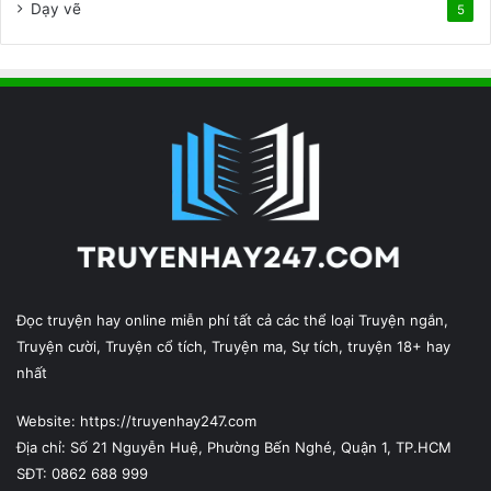
Dạy vẽ
5
n
h
đ
ể
k
h
ô
n
g
m
ấ
t
t
i
Đọc truyện hay online miễn phí tất cả các thể loại Truyện ngắn,
ề
Truyện cười, Truyện cổ tích, Truyện ma, Sự tích, truyện 18+ hay
n
nhất
Website: https://truyenhay247.com
Địa chỉ: Số 21 Nguyễn Huệ, Phường Bến Nghé, Quận 1, TP.HCM
SĐT: 0862 688 999