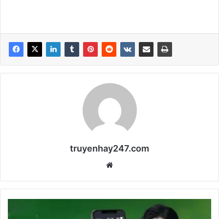
truyenhay247.com
We
bsi
te
R
ú