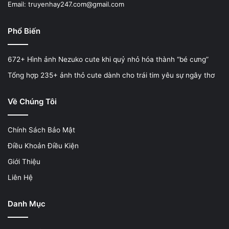
Email: truyenhay247.com@gmail.com
Phổ Biến
672+ Hình ảnh Nezuko cute khi quỷ nhỏ hóa thành “bé cưng”
Tổng hợp 235+ ảnh thỏ cute dành cho trái tim yêu sự ngây thơ
Về Chúng Tôi
Chính Sách Bảo Mật
Điều Khoản Điều Kiện
Giới Thiệu
Liên Hệ
Danh Mục