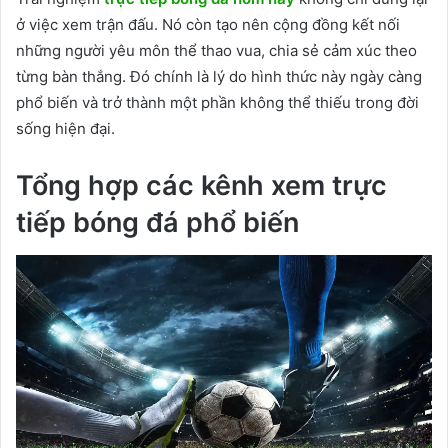
ở việc xem trận đấu. Nó còn tạo nên cộng đồng kết nối
những người yêu môn thể thao vua, chia sẻ cảm xúc theo
từng bàn thắng. Đó chính là lý do hình thức này ngày càng
phổ biến và trở thành một phần không thể thiếu trong đời
sống hiện đại.
Tổng hợp các kênh xem trực
tiếp bóng đá phổ biến