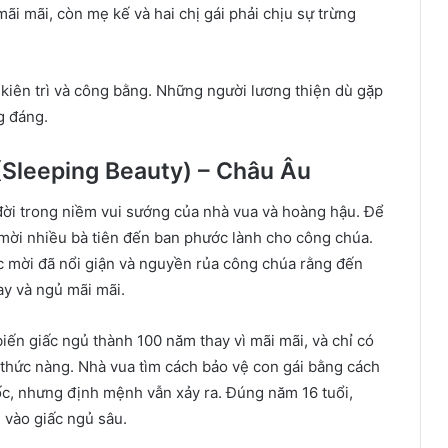
i mãi, còn mẹ kế và hai chị gái phải chịu sự trừng
kiên trì và công bằng. Những người lương thiện dù gặp
g đáng.
(Sleeping Beauty) – Châu Âu
đời trong niềm vui sướng của nhà vua và hoàng hậu. Để
 mời nhiều bà tiên đến ban phước lành cho công chúa.
 mời đã nổi giận và nguyền rủa công chúa rằng đến
ay và ngủ mãi mãi.
biến giấc ngủ thành 100 năm thay vì mãi mãi, và chỉ có
 thức nàng. Nhà vua tìm cách bảo vệ con gái bằng cách
uốc, nhưng định mệnh vẫn xảy ra. Đúng năm 16 tuổi,
 vào giấc ngủ sâu.