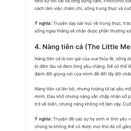
Nhờ sự hối cải và lòng dũng cảm, Pinocchio cứu
cách làm việc chăm chỉ, sống trung thực và cuố
Ý nghĩa:
Truyện dạy bài học về trung thực, trác
sống ngay thẳng sẽ nhận được phần thưởng xứ
4. Nàng tiên cá (The Little 
Nàng tiên cá là con gái của vua thủy tề, sống 
bị đắm tàu và đem lòng yêu chàng. Để có thể l
đánh đổi giọng nói của mình để đổi lấy đôi châ
Nàng tiên cá lên bờ, nhưng hoàng tử lại yêu mộ
mình. Đau khổ nhưng nàng vẫn chấp nhận số ph
trở về biển, nhưng nàng không nỡ làm vậy. Cuối
Ý nghĩa:
Truyện đề cao sự hy sinh vì tình yêu v
chúng ta không thể có được mọi thứ dù cố gắng