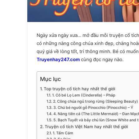
Ngày xửa ngày xưa… mở đầu mỗi truyện cổ tích h
có những nàng công chúa xinh đẹp, chàng hoàn
quý giá về lòng tốt, trí thông minh. Bé có muố
Truyenhay247.com
cùng đọc ngay nào.
Mục lục
Top truyện cổ tích hay nhất thế giới
1. Cô bé Lọ Lem (Cinderella) – Pháp
2. Công chúa ngủ trong rừng (Sleeping Beauty)
3. Chú bé người gỗ Pinocchio (Pinocchio) – Ý
4. Nàng tiên cá (The Little Mermaid) – Đan Mạc
5. Bạch Tuyết và bảy chú lùn (Snow White and 
Truyện cổ tích Việt Nam hay nhất thế giới
1. Tấm Cám