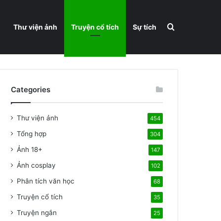
Search for
Thư viện ảnh
Truyện cổ tích
Sự tích
Categories
Thư viện ảnh
454
Tổng hợp
304
Ảnh 18+
147
Ảnh cosplay
102
Phân tích văn học
68
Truyện cổ tích
35
Truyện ngắn
25