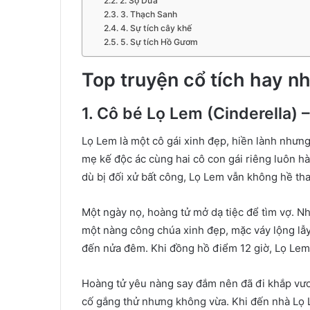
2. Sọ Dừa
3. Thạch Sanh
4. Sự tích cây khế
5. Sự tích Hồ Gươm
Top truyện cổ tích hay nh
1. Cô bé Lọ Lem (Cinderella) 
Lọ Lem là một cô gái xinh đẹp, hiền lành nhưn
mẹ kế độc ác cùng hai cô con gái riêng luôn hà
dù bị đối xử bất công, Lọ Lem vẫn không hề tha
Một ngày nọ, hoàng tử mở dạ tiệc để tìm vợ. N
một nàng công chúa xinh đẹp, mặc váy lộng lẫy v
đến nửa đêm. Khi đồng hồ điểm 12 giờ, Lọ Lem vộ
Hoàng tử yêu nàng say đắm nên đã đi khắp vươn
cố gắng thử nhưng không vừa. Khi đến nhà Lọ L