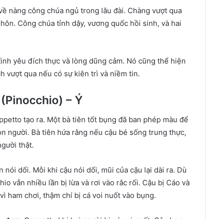
ề nàng công chúa ngủ trong lâu đài. Chàng vượt qua
hôn. Công chúa tỉnh dậy, vương quốc hồi sinh, và hai
ình yêu đích thực và lòng dũng cảm. Nó cũng thể hiện
 vượt qua nếu có sự kiên trì và niềm tin.
(Pinocchio) – Ý
ppetto tạo ra. Một bà tiên tốt bụng đã ban phép màu để
n người. Bà tiên hứa rằng nếu cậu bé sống trung thực,
gười thật.
ói dối. Mỗi khi cậu nói dối, mũi của cậu lại dài ra. Dù
o vẫn nhiều lần bị lừa và rơi vào rắc rối. Cậu bị Cáo và
 vì ham chơi, thậm chí bị cá voi nuốt vào bụng.