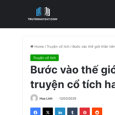
Home
/
Truyện cổ tích
/
Bước vào thế giới thần tiê
Truyện cổ tích
Bước vào thế giớ
truyện cổ tích h
Hoa Linh
12/03/2025
Facebook
X
LinkedIn
Tumblr
Pinterest
Reddit