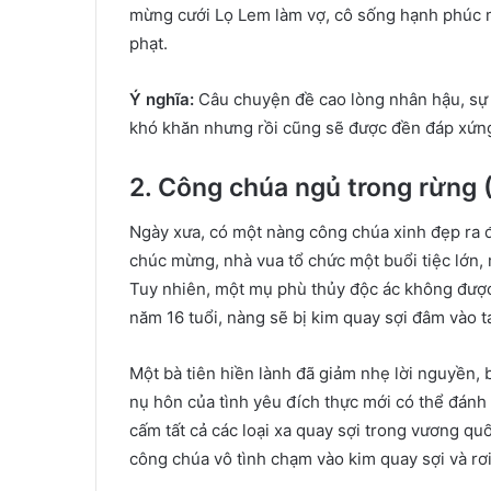
mừng cưới Lọ Lem làm vợ, cô sống hạnh phúc mã
phạt.
Ý nghĩa:
Câu chuyện đề cao lòng nhân hậu, sự 
khó khăn nhưng rồi cũng sẽ được đền đáp xứn
2. Công chúa ngủ trong rừng 
Ngày xưa, có một nàng công chúa xinh đẹp ra 
chúc mừng, nhà vua tổ chức một buổi tiệc lớn,
Tuy nhiên, một mụ phù thủy độc ác không được
năm 16 tuổi, nàng sẽ bị kim quay sợi đâm vào t
Một bà tiên hiền lành đã giảm nhẹ lời nguyền, 
nụ hôn của tình yêu đích thực mới có thể đánh
cấm tất cả các loại xa quay sợi trong vương q
công chúa vô tình chạm vào kim quay sợi và rơi