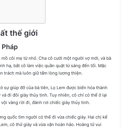
ất thế giới
– Pháp
g mồ côi mẹ từ nhỏ. Cha cô cưới một người vợ mới, và bà
nh hạ, bắt cô làm việc quần quật từ sáng đến tối. Mặc
n trách mà luôn giữ tấm lòng lương thiện.
hờ sự giúp đỡ của bà tiên, Lọ Lem được biến hóa thành
à đi đôi giày thủy tinh. Tuy nhiên, cô chỉ có thể ở lại
i vàng rời đi, đánh rơi chiếc giày thủy tinh.
g quốc tìm người có thể đi vừa chiếc giày. Hai chị kế
em, cô thử giày và vừa vặn hoàn hảo. Hoàng tử vui