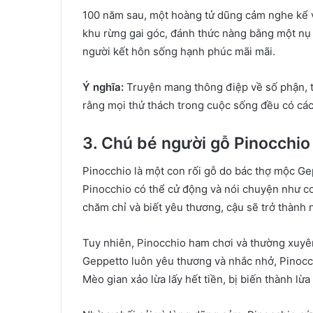
100 năm sau, một hoàng tử dũng cảm nghe kể v
khu rừng gai góc, đánh thức nàng bằng một nụ 
người kết hôn sống hạnh phúc mãi mãi.
Ý nghĩa:
Truyện mang thông điệp về số phận, t
rằng mọi thử thách trong cuộc sống đều có cách
3. Chú bé người gỗ Pinocchio 
Pinocchio là một con rối gỗ do bác thợ mộc Ge
Pinocchio có thể cử động và nói chuyện như co
chăm chỉ và biết yêu thương, cậu sẽ trở thành n
Tuy nhiên, Pinocchio ham chơi và thường xuyên n
Geppetto luôn yêu thương và nhắc nhở, Pinocchi
Mèo gian xảo lừa lấy hết tiền, bị biến thành lừa