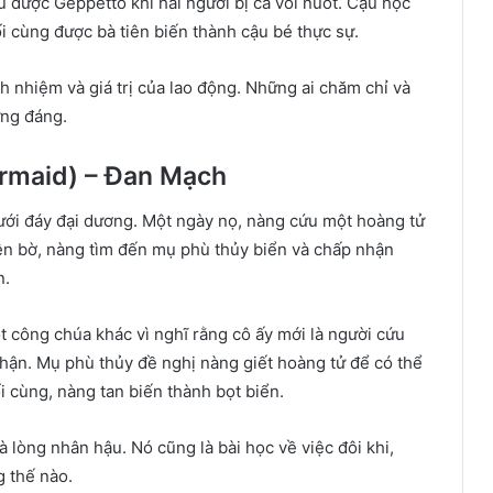
 được Geppetto khi hai người bị cá voi nuốt. Cậu học
i cùng được bà tiên biến thành cậu bé thực sự.
h nhiệm và giá trị của lao động. Những ai chăm chỉ và
ng đáng.
Mermaid) – Đan Mạch
dưới đáy đại dương. Một ngày nọ, nàng cứu một hoàng tử
ên bờ, nàng tìm đến mụ phù thủy biển và chấp nhận
n.
t công chúa khác vì nghĩ rằng cô ấy mới là người cứu
ận. Mụ phù thủy đề nghị nàng giết hoàng tử để có thể
 cùng, nàng tan biến thành bọt biển.
à lòng nhân hậu. Nó cũng là bài học về việc đôi khi,
 thế nào.