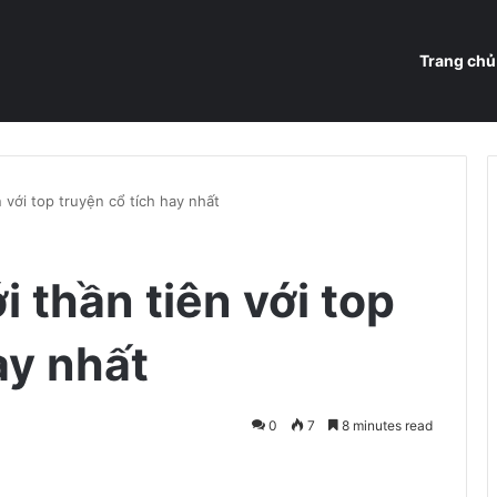
Trang chủ
n với top truyện cổ tích hay nhất
i thần tiên với top
ay nhất
0
7
8 minutes read