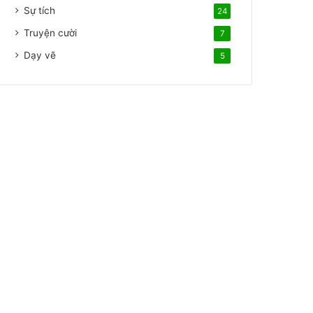
Sự tích
24
Truyện cười
7
Dạy vẽ
5