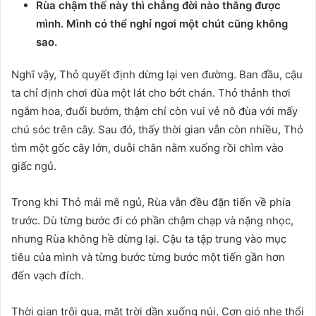
Rùa chậm thế này thì chẳng đời nào thắng được
mình. Mình có thể nghỉ ngơi một chút cũng không
sao.
Nghĩ vậy, Thỏ quyết định dừng lại ven đường. Ban đầu, cậu
ta chỉ định chơi đùa một lát cho bớt chán. Thỏ thảnh thơi
ngắm hoa, đuổi bướm, thậm chí còn vui vẻ nô đùa với mấy
chú sóc trên cây. Sau đó, thấy thời gian vẫn còn nhiều, Thỏ
tìm một gốc cây lớn, duỗi chân nằm xuống rồi chìm vào
giấc ngủ.
Trong khi Thỏ mải mê ngủ, Rùa vẫn đều đặn tiến về phía
trước. Dù từng bước đi có phần chậm chạp và nặng nhọc,
nhưng Rùa không hề dừng lại. Cậu ta tập trung vào mục
tiêu của mình và từng bước từng bước một tiến gần hơn
đến vạch đích.
Thời gian trôi qua, mặt trời dần xuống núi. Cơn gió nhẹ thổi