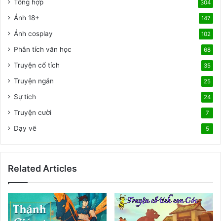
Tổng hợp
304
a
r
Ảnh 18+
n
147
i
g
m
Ảnh cosplay
102
đ
h
Phân tích văn học
ế
68
a
n
y
Truyện cổ tích
35
p
n
h
Truyện ngắn
h
25
é
ấ
Sự tích
24
p
t
m
Truyện cười
m
7
à
ọ
Dạy vẽ
5
u
i
t
h
ờ
Related Articles
i
đ
ạ
i