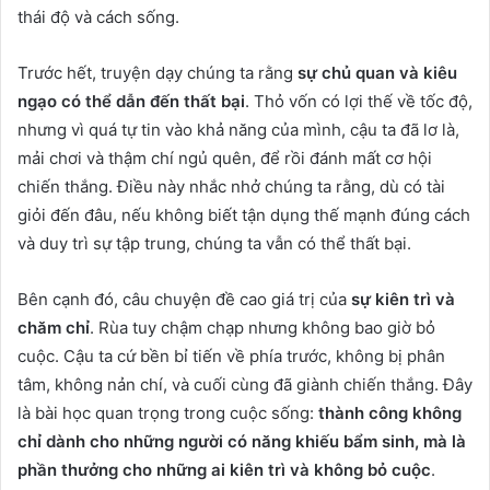
thái độ và cách sống.
Trước hết, truyện dạy chúng ta rằng
sự chủ quan và kiêu
ngạo có thể dẫn đến thất bại
. Thỏ vốn có lợi thế về tốc độ,
nhưng vì quá tự tin vào khả năng của mình, cậu ta đã lơ là,
mải chơi và thậm chí ngủ quên, để rồi đánh mất cơ hội
chiến thắng. Điều này nhắc nhở chúng ta rằng, dù có tài
giỏi đến đâu, nếu không biết tận dụng thế mạnh đúng cách
và duy trì sự tập trung, chúng ta vẫn có thể thất bại.
Bên cạnh đó, câu chuyện đề cao giá trị của
sự kiên trì và
chăm chỉ
. Rùa tuy chậm chạp nhưng không bao giờ bỏ
cuộc. Cậu ta cứ bền bỉ tiến về phía trước, không bị phân
tâm, không nản chí, và cuối cùng đã giành chiến thắng. Đây
là bài học quan trọng trong cuộc sống:
thành công không
chỉ dành cho những người có năng khiếu bẩm sinh, mà là
phần thưởng cho những ai kiên trì và không bỏ cuộc
.