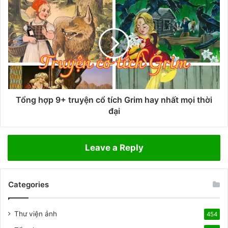
N
T
à
ổ
n
n
g
g
T
h
i
ợ
ê
p
n
9
Ố
+
c
t
Tổng hợp 9+ truyện cổ tích Grim hay nhất mọi thời
–
r
đại
K
u
h
y
i
ệ
Leave a Reply
l
n
ò
c
n
ổ
g
Categories
t
t
í
ố
c
Thư viện ảnh
454
t
h
m
G