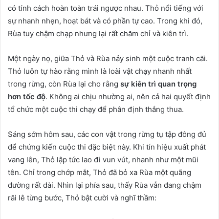
có tính cách hoàn toàn trái ngược nhau. Thỏ nổi tiếng với
sự nhanh nhẹn, hoạt bát và có phần tự cao. Trong khi đó,
Rùa tuy chậm chạp nhưng lại rất chăm chỉ và kiên trì.
Một ngày nọ, giữa Thỏ và Rùa nảy sinh một cuộc tranh cãi.
Thỏ luôn tự hào rằng mình là loài vật chạy nhanh nhất
trong rừng, còn Rùa lại cho rằng
sự kiên trì quan trọng
hơn tốc độ
. Không ai chịu nhường ai, nên cả hai quyết định
tổ chức một cuộc thi chạy để phân định thắng thua.
Sáng sớm hôm sau, các con vật trong rừng tụ tập đông đủ
để chứng kiến cuộc thi đặc biệt này. Khi tín hiệu xuất phát
vang lên, Thỏ lập tức lao đi vun vút, nhanh như một mũi
tên. Chỉ trong chớp mắt, Thỏ đã bỏ xa Rùa một quãng
đường rất dài. Nhìn lại phía sau, thấy Rùa vẫn đang chậm
rãi lê từng bước, Thỏ bật cười và nghĩ thầm: