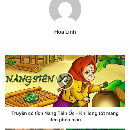
Hoa Linh
T
r
u
y
ệ
n
c
ổ
t
í
Truyện cổ tích Nàng Tiên Ốc – Khi lòng tốt mang
c
đến phép màu
h