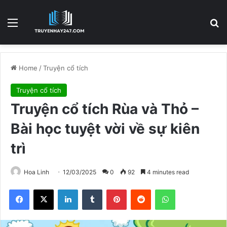
Menu
S
Home
/
Truyện cổ tích
Truyện cổ tích
Truyện cổ tích Rùa và Thỏ –
Bài học tuyệt vời về sự kiên
trì
Hoa Linh
12/03/2025
0
92
4 minutes read
Facebook
X
LinkedIn
Tumblr
Pinterest
Reddit
WhatsApp