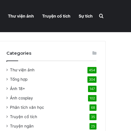
Search for
Thư viện ảnh
Truyện cổ tích
Sự tích
Categories
Thư viện ảnh
454
Tổng hợp
304
Ảnh 18+
147
Ảnh cosplay
102
Phân tích văn học
68
Truyện cổ tích
35
Truyện ngắn
25