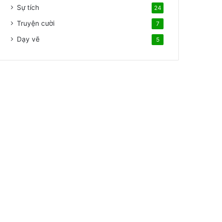
Sự tích
24
Truyện cười
7
Dạy vẽ
5