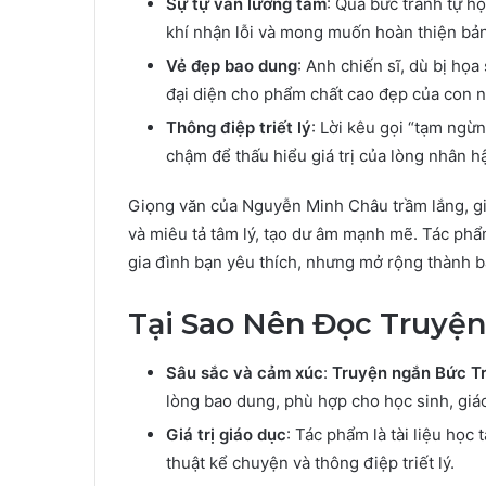
Sự tự vấn lương tâm
: Qua bức tranh tự họ
khí nhận lỗi và mong muốn hoàn thiện bản
Vẻ đẹp bao dung
: Anh chiến sĩ, dù bị họa
đại diện cho phẩm chất cao đẹp của con n
Thông điệp triết lý
: Lời kêu gọi “tạm ngừ
chậm để thấu hiểu giá trị của lòng nhân h
Giọng văn của Nguyễn Minh Châu trầm lắng, gi
và miêu tả tâm lý, tạo dư âm mạnh mẽ. Tác phẩ
gia đình bạn yêu thích, nhưng mở rộng thành b
Tại Sao Nên Đọc Truyệ
Sâu sắc và cảm xúc
:
Truyện ngắn Bức T
lòng bao dung, phù hợp cho học sinh, giáo
Giá trị giáo dục
: Tác phẩm là tài liệu học
thuật kể chuyện và thông điệp triết lý.