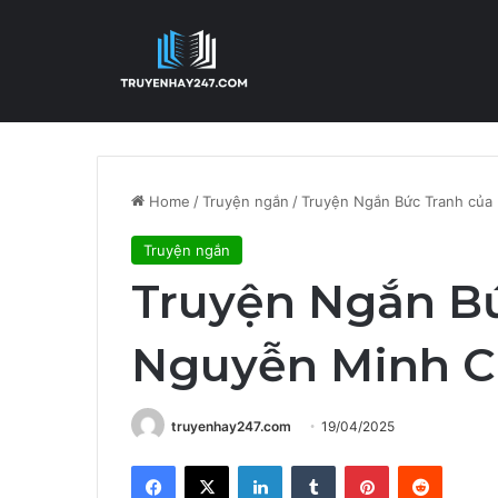
Home
/
Truyện ngắn
/
Truyện Ngắn Bức Tranh của
Truyện ngắn
Truyện Ngắn Bứ
Nguyễn Minh 
truyenhay247.com
19/04/2025
Facebook
X
LinkedIn
Tumblr
Pinterest
Reddit