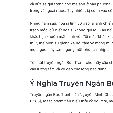
và hứa sẽ gửi tranh cho mẹ anh ở hậu phương. 
trong và ngoài nước. Tuy nhiên, bị cuốn vào côn
Nhiều năm sau, họa sĩ tình cờ gặp lại anh chiến 
trách móc, dù biết họa sĩ không giữ lời. Xấu hổ
khắc họa khuôn mặt mình với đôi mắt “khắc khoả
thú”, thể hiện sự giằng xé nội tâm và mong muốn
mọi người hãy tạm ngừng một phút cái nhịp sốn
Tóm tắt truyện ngắn Bức Tranh cho thấy câu c
vấn lương tâm và vẻ đẹp của lòng bao dung.
Ý Nghĩa Truyện Ngắn B
Truyện ngắn Bức Tranh của Nguyễn Minh Châu,
(1983), là tác phẩm tiêu biểu thời kỳ đổi mới, m