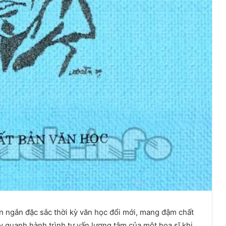
 ngắn đặc sắc thời kỳ văn học đổi mới, mang đậm chất
ay quanh hành trình tự vấn lương tâm của một họa sĩ khi