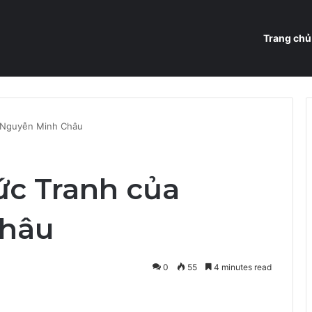
Trang chủ
 Nguyễn Minh Châu
c Tranh của
Châu
0
55
4 minutes read