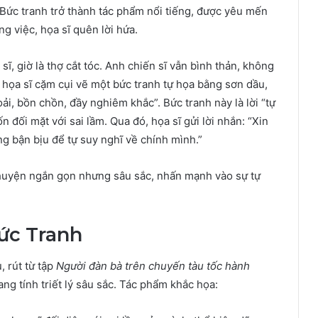
Bức tranh trở thành tác phẩm nổi tiếng, được yêu mến
g việc, họa sĩ quên lời hứa.
sĩ, giờ là thợ cắt tóc. Anh chiến sĩ vẫn bình thản, không
, họa sĩ cặm cụi vẽ một bức tranh tự họa bằng sơn dầu,
i, bồn chồn, đầy nghiêm khắc”. Bức tranh này là lời “tự
 đối mặt với sai lầm. Qua đó, họa sĩ gửi lời nhắn: “Xin
g bận bịu để tự suy nghĩ về chính mình.”
huyện ngắn gọn nhưng sâu sắc, nhấn mạnh vào sự tự
ức Tranh
 rút từ tập
Người đàn bà trên chuyến tàu tốc hành
ang tính triết lý sâu sắc. Tác phẩm khắc họa: