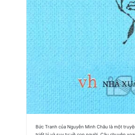
Bức Tranh của Nguyễn Minh Châu là một truyện
triết lý và suy tư về con người. Câu chuyện xo