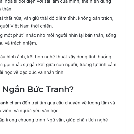
a, họa sĩ đối diện với sai lầm của mình, thể hiện dũng
 thân.
 sĩ thất hứa, vẫn giữ thái độ điềm tĩnh, không oán trách,
gười Việt Nam thời chiến.
ng một phút” nhắc nhở mỗi người nhìn lại bản thân, sống
ậu và trách nhiệm.
àu hình ảnh, kết hợp nghệ thuật xây dựng tình huống
m gợi nhắc sự gắn kết giữa con người, tương tự tình cảm
ài học về đạo đức và nhân tính.
n Ngắn Bức Tranh?
ranh
chạm đến trái tim qua câu chuyện về lương tâm và
 viên, và người yêu văn học.
 tập trong chương trình Ngữ văn, giúp phân tích nghệ