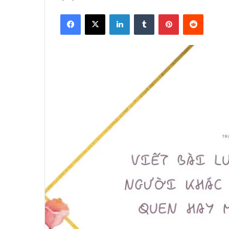
Facebook
X
LinkedIn
Tumblr
Pinterest
Reddit