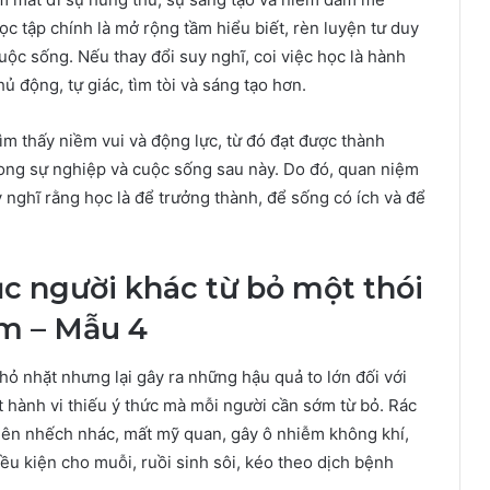
ọc tập chính là mở rộng tầm hiểu biết, rèn luyện tư duy
uộc sống. Nếu thay đổi suy nghĩ, coi việc học là hành
hủ động, tự giác, tìm tòi và sáng tạo hơn.
tìm thấy niềm vui và động lực, từ đó đạt được thành
rong sự nghiệp và cuộc sống sau này. Do đó, quan niệm
y nghĩ rằng học là để trưởng thành, để sống có ích và để
ục người khác từ bỏ một thói
m – Mẫu 4
hỏ nhặt nhưng lại gây ra những hậu quả to lớn đối với
 hành vi thiếu ý thức mà mỗi người cần sớm từ bỏ. Rác
 nên nhếch nhác, mất mỹ quan, gây ô nhiễm không khí,
ều kiện cho muỗi, ruồi sinh sôi, kéo theo dịch bệnh