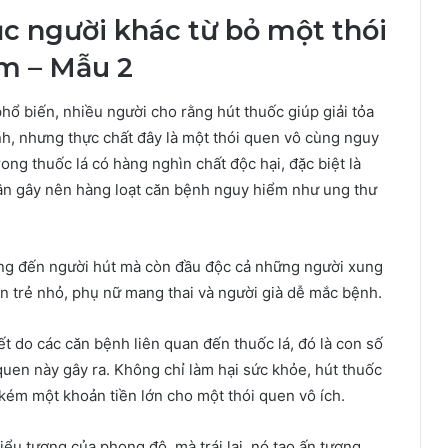
ục người khác từ bỏ một thói
m – Mẫu 2
phổ biến, nhiều người cho rằng hút thuốc giúp giải tỏa
nh, nhưng thực chất đây là một thói quen vô cùng nguy
ong thuốc lá có hàng nghìn chất độc hại, đặc biệt là
hân gây nên hàng loạt căn bệnh nguy hiểm như ung thư
ởng đến người hút mà còn đầu độc cả những người xung
n trẻ nhỏ, phụ nữ mang thai và người già dễ mắc bệnh.
ết do các căn bệnh liên quan đến thuốc lá, đó là con số
uen này gây ra. Không chỉ làm hại sức khỏe, hút thuốc
n kém một khoản tiền lớn cho một thói quen vô ích.
iểu tượng của phong độ, mà trái lại, nó tạo ấn tượng