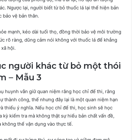
c. Ngược lại, người biết từ bỏ thuốc lá lại thể hiện bản
c bảo vệ bản thân.
khỏe mạnh, kéo dài tuổi thọ, đồng thời bảo vệ môi trường
hức rõ ràng, dũng cảm nói không với thuốc lá để khẳng
 xã hội.
ục người khác từ bỏ một thói
m – Mẫu 3
hụ huynh vẫn giữ quan niệm rằng học chỉ để thi, rằng
sự thành công, thế nhưng đây lại là một quan niệm hạn
à thiếu ý nghĩa. Nếu học chỉ để thi, học sinh sẽ học
 kỳ kiểm tra mà không thật sự hiểu bản chất vấn đề,
à không thể vận dụng vào thực tế.
àm mất đi sự hứng thú, sự sáng tạo và niềm đam mê