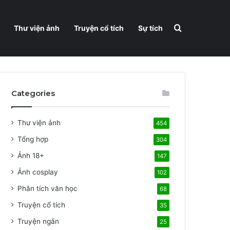
Search for
Thư viện ảnh
Truyện cổ tích
Sự tích
Categories
Thư viện ảnh
454
Tổng hợp
304
Ảnh 18+
147
Ảnh cosplay
102
Phân tích văn học
68
Truyện cổ tích
35
Truyện ngắn
25