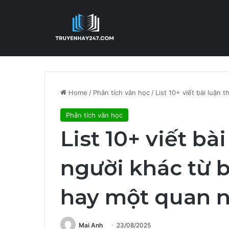
Home
/
Phân tích văn học
/
List 10+ viết bài luận
Phân tích văn học
List 10+ viết bà
người khác từ 
hay một quan 
Mai Anh
23/08/2025