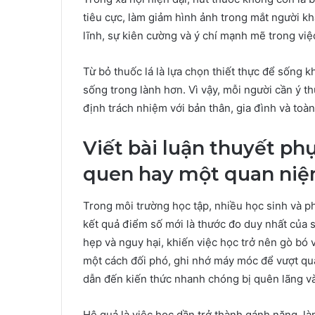
tiêu cực, làm giảm hình ảnh trong mắt người khá
lĩnh, sự kiên cường và ý chí mạnh mẽ trong việ
Từ bỏ thuốc lá là lựa chọn thiết thực để sống 
sống trong lành hơn. Vì vậy, mỗi người cần ý t
định trách nhiệm với bản thân, gia đình và toàn
Viết bài luận thuyết ph
quen hay một quan niệ
Trong môi trường học tập, nhiều học sinh và p
kết quả điểm số mới là thước đo duy nhất của 
hẹp và nguy hại, khiến việc học trở nên gò bó v
một cách đối phó, ghi nhớ máy móc để vượt qua
dẫn đến kiến thức nhanh chóng bị quên lãng v
Hệ quả là việc học dần trở thành gánh nặng, l