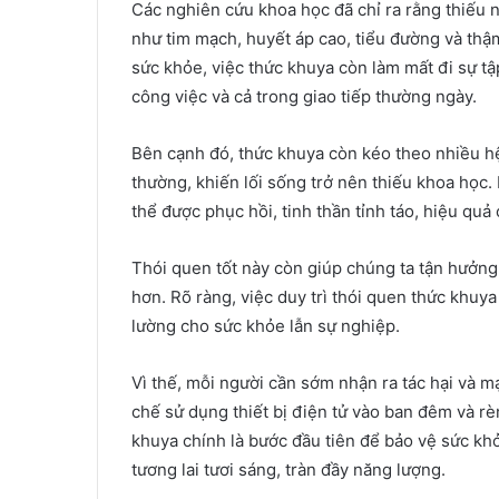
Các nghiên cứu khoa học đã chỉ ra rằng thiếu 
như tim mạch, huyết áp cao, tiểu đường và thậ
sức khỏe, việc thức khuya còn làm mất đi sự tậ
công việc và cả trong giao tiếp thường ngày.
Bên cạnh đó, thức khuya còn kéo theo nhiều h
thường, khiến lối sống trở nên thiếu khoa học
thể được phục hồi, tinh thần tỉnh táo, hiệu qu
Thói quen tốt này còn giúp chúng ta tận hưởng 
hơn. Rõ ràng, việc duy trì thói quen thức khuya
lường cho sức khỏe lẫn sự nghiệp.
Vì thế, mỗi người cần sớm nhận ra tác hại và m
chế sử dụng thiết bị điện tử vào ban đêm và rè
khuya chính là bước đầu tiên để bảo vệ sức kh
tương lai tươi sáng, tràn đầy năng lượng.