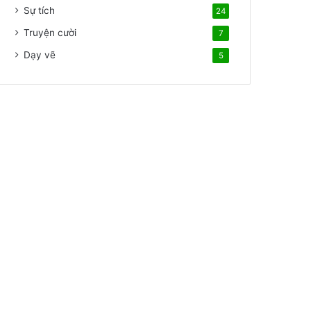
Sự tích
24
Truyện cười
7
Dạy vẽ
5