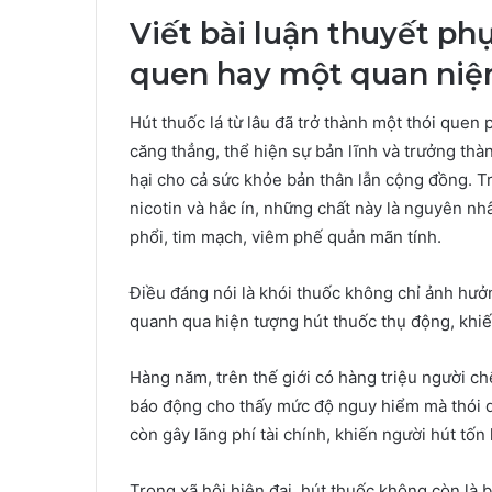
Viết bài luận thuyết ph
quen hay một quan niệ
Hút thuốc lá từ lâu đã trở thành một thói quen 
căng thẳng, thể hiện sự bản lĩnh và trưởng thà
hại cho cả sức khỏe bản thân lẫn cộng đồng. Tr
nicotin và hắc ín, những chất này là nguyên n
phổi, tim mạch, viêm phế quản mãn tính.
Điều đáng nói là khói thuốc không chỉ ảnh hư
quanh qua hiện tượng hút thuốc thụ động, khiế
Hàng năm, trên thế giới có hàng triệu người ch
báo động cho thấy mức độ nguy hiểm mà thói q
còn gây lãng phí tài chính, khiến người hút tố
Trong xã hội hiện đại, hút thuốc không còn là b