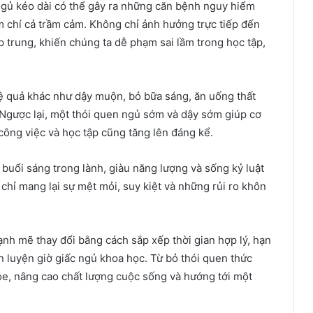
ngủ kéo dài có thể gây ra những căn bệnh nguy hiểm
m chí cả trầm cảm. Không chỉ ảnh hưởng trực tiếp đến
p trung, khiến chúng ta dễ phạm sai lầm trong học tập,
ệ quả khác như dậy muộn, bỏ bữa sáng, ăn uống thất
. Ngược lại, một thói quen ngủ sớm và dậy sớm giúp cơ
ả công việc và học tập cũng tăng lên đáng kể.
buổi sáng trong lành, giàu năng lượng và sống kỷ luật
 chỉ mang lại sự mệt mỏi, suy kiệt và những rủi ro khôn
ạnh mẽ thay đổi bằng cách sắp xếp thời gian hợp lý, hạn
n luyện giờ giấc ngủ khoa học. Từ bỏ thói quen thức
ỏe, nâng cao chất lượng cuộc sống và hướng tới một