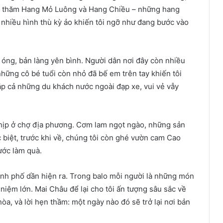
ghé thăm Hang Mỏ Luông và Hang Chiều – những hang
 nhiều hình thù kỳ ảo khiến tôi ngỡ như đang bước vào
ng, bản làng yên bình. Người dân nơi đây còn nhiều
những cô bé tuổi còn nhỏ đã bế em trên tay khiến tôi
p cả những du khách nước ngoài đạp xe, vui vẻ vẫy
hịp ở chợ địa phương. Cơm lam ngọt ngào, những sản
 biệt, trước khi về, chúng tôi còn ghé vườn cam Cao
ước làm quà.
hành phố dần hiện ra. Trong balo mỗi người là những món
niệm lớn. Mai Châu để lại cho tôi ấn tượng sâu sắc về
òa, và lời hẹn thầm: một ngày nào đó sẽ trở lại nơi bản