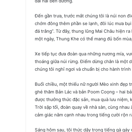
dài hai bên đường.
Đến gần trưa, trước mắt chúng tôi là núi non đi
chớm đông thêm phần se lạnh, đôi lúc mưa bụi
đá trắng”. Từ đây, thung lũng Mai Châu hiện ra 
một ngày, Thung Khe có thể mang đủ bốn mùa,
Xe tiếp tục đưa đoàn qua những nương mía, vư
thoáng giữa núi rừng. Điểm dừng chân là một d
chúng tôi nghỉ ngơi và chuẩn bị cho hành trìn
Buổi chiều, một thiếu nữ người Mèo xinh đẹp t
ghé thăm Bản Lác và bản Poom Coọng – hai bản 
được thưởng thức đặc sản, mua quà lưu niệm, 
Trời sập tối, đoàn quay về nhà sàn, cùng nhau 
cảm giác nằm cạnh nhau trong tiếng cười rộn r
Sáng hôm sau, tôi thức dậy trong tiếng gà gáy