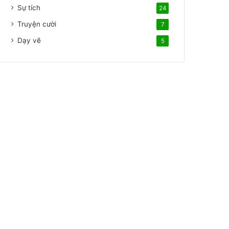
Sự tích
24
Truyện cười
7
Dạy vẽ
5