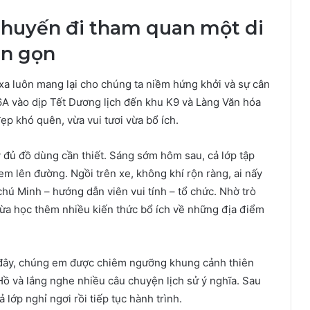
 chuyến đi tham quan một di
ắn gọn
xa luôn mang lại cho chúng ta niềm hứng khởi và sự cân
 6A vào dịp Tết Dương lịch đến khu K9 và Làng Văn hóa
ẹp khó quên, vừa vui tươi vừa bổ ích.
 đủ đồ dùng cần thiết. Sáng sớm hôm sau, cả lớp tập
em lên đường. Ngồi trên xe, không khí rộn ràng, ai nấy
chú Minh – hướng dẫn viên vui tính – tổ chức. Nhờ trò
 vừa học thêm nhiều kiến thức bổ ích về những địa điểm
ại đây, chúng em được chiêm ngưỡng khung cảnh thiên
Hồ và lắng nghe nhiều câu chuyện lịch sử ý nghĩa. Sau
lớp nghỉ ngơi rồi tiếp tục hành trình.