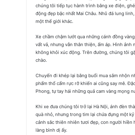
chúng tôi tiếp tục hành trình bằng xe điện, 
động đẹp bậc nhất Mai Châu. Nhũ đá lung linh,
một thế giới khác.
Xe chầm chậm lướt qua những cánh đồng vàng ó
vất vả, nhưng vẫn thân thiện, ấm áp. Hình ảnh 
không khỏi xúc động. Trên đường, chúng tôi gặ
chào.
Chuyến đi khép lại bằng buổi mua sắm nhộn n
phẩm thổ cẩm rực rỡ khiến ai cũng say mê. Đặc
Phong, tự tay hái những quả cam vàng mọng n
Khi xe đưa chúng tôi trở lại Hà Nội, ánh đèn t
quà nhỏ, nhưng trong tim lại chứa đựng một kỷ 
cảnh sắc thiên nhiên tươi đẹp, con người hiền h
làng bình dị ấy.