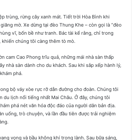
ệp trùng, rừng cây xanh mát. Tiết trời Hòa Bình khi
 giăng mờ. Xe dừng tại đèo Thung Khe – còn gọi là “đèo
hùng vĩ, bốn bề như tranh. Bác tài kể rằng, chỉ trong
 khiến chúng tôi càng thêm tò mò.
ờn cam Cao Phong trĩu quả, những mái nhà sàn thấp
ãy nhà sàn dành cho du khách. Sau khi sắp xếp hành lý,
h khám phá.
rong bộ váy xòe rực rỡ dẫn đường cho đoàn. Chúng tôi
du lịch nổi tiếng nhất Mai Châu. Ở đây, chúng tôi
khám phá nét văn hóa độc đáo của người dân bản địa.
ăn uống, trò chuyện, và lần đầu tiên được trải nghiệm
àng.
 vang vọng và bầu không khí trong lành. Sau bữa sáng,