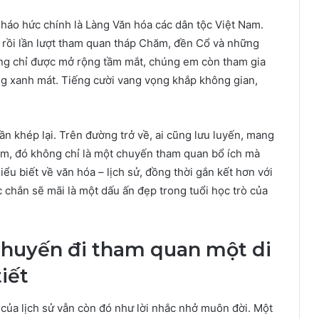
háo hức chính là Làng Văn hóa các dân tộc Việt Nam.
 rồi lần lượt tham quan tháp Chăm, đền Cổ và những
ông chỉ được mở rộng tầm mắt, chúng em còn tham gia
rộng xanh mát. Tiếng cười vang vọng khắp không gian,
 khép lại. Trên đường trở về, ai cũng lưu luyến, mang
em, đó không chỉ là một chuyến tham quan bổ ích mà
ểu biết về văn hóa – lịch sử, đồng thời gắn kết hơn với
c chắn sẽ mãi là một dấu ấn đẹp trong tuổi học trò của
 chuyến đi tham quan một di
tiết
 của lịch sử vẫn còn đó như lời nhắc nhở muôn đời. Một