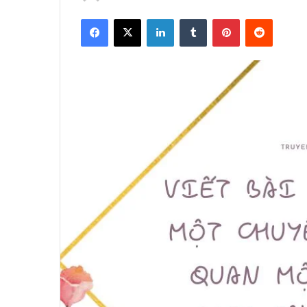
Facebook
X
LinkedIn
Tumblr
Pinterest
Reddit