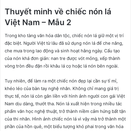
Thuyết minh về chiếc nón lá
Việt Nam – Mẫu 2
Trong kho tàng văn hóa dân tộc, chiếc nón lá giữ một vị trí
đặc biệt. Người Việt từ lâu đã sử dụng nón lá để che nắng,
che mưa trong lao động và sinh hoạt hằng ngày. Cấu tạo
của nón khá đơn giản: nan tre được vót mỏng, xếp thành
vòng tròn đều đặn rồi khâu lá cọ hoặc lá nón bên ngoài.
Tuy nhiên, để làm ra một chiếc nón đẹp lại cần sự tỉ mỉ,
khéo léo của bàn tay nghệ nhân. Không chỉ mang giá trị
thực tế, nón lá còn gắn liền với hình ảnh người con gái Việt
Nam dịu dàng, thướt tha. Nón lá xuất hiện trong nhiều tác
phẩm văn học nghệ thuật, trở thành niềm cảm hứng bất tận
của thi nhân. Hình ảnh chiếc nón lá vì vậy mà trở thành một
phần của hồn quê, một biểu tượng khó phai trong văn hóa