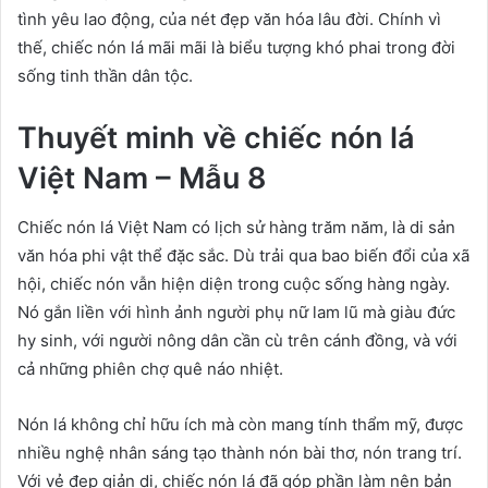
tình yêu lao động, của nét đẹp văn hóa lâu đời. Chính vì
thế, chiếc nón lá mãi mãi là biểu tượng khó phai trong đời
sống tinh thần dân tộc.
Thuyết minh về chiếc nón lá
Việt Nam – Mẫu 8
Chiếc nón lá Việt Nam có lịch sử hàng trăm năm, là di sản
văn hóa phi vật thể đặc sắc. Dù trải qua bao biến đổi của xã
hội, chiếc nón vẫn hiện diện trong cuộc sống hàng ngày.
Nó gắn liền với hình ảnh người phụ nữ lam lũ mà giàu đức
hy sinh, với người nông dân cần cù trên cánh đồng, và với
cả những phiên chợ quê náo nhiệt.
Nón lá không chỉ hữu ích mà còn mang tính thẩm mỹ, được
nhiều nghệ nhân sáng tạo thành nón bài thơ, nón trang trí.
Với vẻ đẹp giản dị, chiếc nón lá đã góp phần làm nên bản