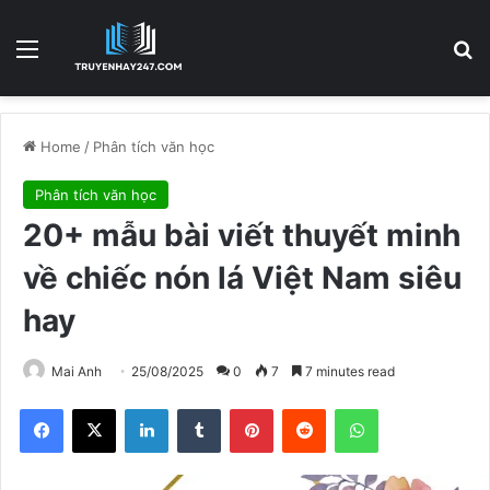
Menu
S
Home
/
Phân tích văn học
Phân tích văn học
20+ mẫu bài viết thuyết minh
về chiếc nón lá Việt Nam siêu
hay
Mai Anh
25/08/2025
0
7
7 minutes read
Facebook
X
LinkedIn
Tumblr
Pinterest
Reddit
WhatsApp