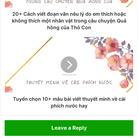
v
i
ế
20+ Cách viết đoạn văn nêu lý do em thích hoặc
t
không thích một nhân vật trong câu chuyện Quả
đ
hồng của Thỏ Con
o
ạ
T
n
u
v
y
ă
ể
n
n
n
c
ê
h
u
ọ
l
n
ý
1
Tuyển chọn 10+ mẫu bài viết thuyết minh về cái
d
0
phích nước hay
o
+
e
m
m
ẫ
Leave a Reply
t
u
h
b