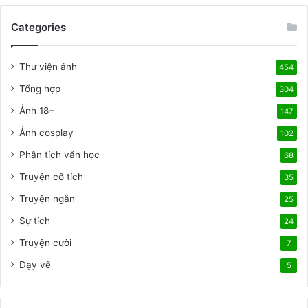
í
à
c
Categories
i
h
v
h
i
Thư viện ảnh
o
454
ế
ặ
t
Tổng hợp
304
c
t
Ảnh 18+
k
147
h
h
u
Ảnh cosplay
102
ô
y
n
Phân tích văn học
68
ế
g
t
Truyện cổ tích
35
t
m
h
Truyện ngắn
i
25
í
n
Sự tích
24
c
h
h
Truyện cười
v
7
m
ề
Dạy vẽ
5
ộ
c
t
á
n
i