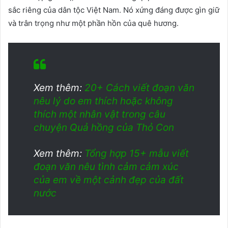
sắc riêng của dân tộc Việt Nam. Nó xứng đáng được gìn giữ
và trân trọng như một phần hồn của quê hương.
Xem thêm:
20+ Cách viết đoạn văn
nêu lý do em thích hoặc không
thích một nhân vật trong câu
chuyện Quả hồng của Thỏ Con
Xem thêm:
Tổng hợp 15+ mẫu viết
đoạn văn nêu tình cảm cảm xúc
của em về một cảnh đẹp của đất
nước