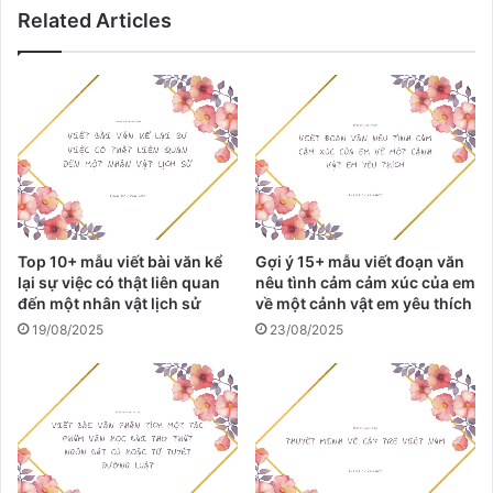
h
p
Related Articles
â
h
n
í
v
c
ậ
h
t
n
t
ư
r
ớ
o
c
n
h
g
a
Top 10+ mẫu viết bài văn kể
Gợi ý 15+ mẫu viết đoạn văn
c
y
lại sự việc có thật liên quan
nêu tình cảm cảm xúc của em
â
đến một nhân vật lịch sử
về một cảnh vật em yêu thích
u
19/08/2025
23/08/2025
c
h
u
y
ệ
n
Q