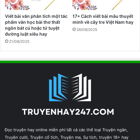
u
ả
h
Viết bài văn phân tích một tác
17+ Cách viết bài mẫu thuyết
ồ
phẩm văn học bài thơ thất
minh về cây tre Việt Nam hay
n
ngôn bát cú hoặc tứ tuyệt
26/08/2025
g
đường luật siêu hay
c
21/08/2025
ủ
a
T
h
ỏ
C
o
n
Đọc truyện hay online miễn phí tất cả các thể loại Truyện ngắn,
Truyện cười, Truyện cổ tích, Truyện ma, Sự tích, truyện 18+ hay