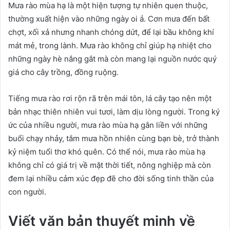
Mưa rào mùa hạ là một hiện tượng tự nhiên quen thuộc,
thường xuất hiện vào những ngày oi ả. Cơn mưa đến bất
chợt, xối xả nhưng nhanh chóng dứt, để lại bầu không khí
mát mẻ, trong lành. Mưa rào không chỉ giúp hạ nhiệt cho
những ngày hè nắng gắt mà còn mang lại nguồn nước quý
giá cho cây trồng, đồng ruộng.
Tiếng mưa rào rơi rộn rã trên mái tôn, lá cây tạo nên một
bản nhạc thiên nhiên vui tươi, làm dịu lòng người. Trong ký
ức của nhiều người, mưa rào mùa hạ gắn liền với những
buổi chạy nhảy, tắm mưa hồn nhiên cùng bạn bè, trở thành
kỷ niệm tuổi thơ khó quên. Có thể nói, mưa rào mùa hạ
không chỉ có giá trị về mặt thời tiết, nông nghiệp mà còn
đem lại nhiều cảm xúc đẹp đẽ cho đời sống tinh thần của
con người.
Viết văn bản thuyết minh về