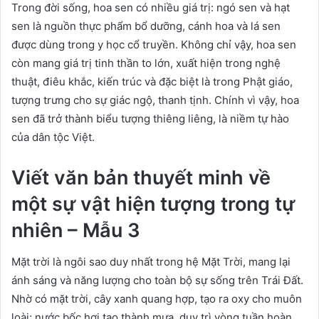
Trong đời sống, hoa sen có nhiều giá trị: ngó sen và hạt
sen là nguồn thực phẩm bổ dưỡng, cánh hoa và lá sen
được dùng trong y học cổ truyền. Không chỉ vậy, hoa sen
còn mang giá trị tinh thần to lớn, xuất hiện trong nghệ
thuật, điêu khắc, kiến trúc và đặc biệt là trong Phật giáo,
tượng trưng cho sự giác ngộ, thanh tịnh. Chính vì vậy, hoa
sen đã trở thành biểu tượng thiêng liêng, là niềm tự hào
của dân tộc Việt.
Viết văn bản thuyết minh về
một sự vật hiện tượng trong tự
nhiên – Mẫu 3
Mặt trời là ngôi sao duy nhất trong hệ Mặt Trời, mang lại
ánh sáng và năng lượng cho toàn bộ sự sống trên Trái Đất.
Nhờ có mặt trời, cây xanh quang hợp, tạo ra oxy cho muôn
loài; nước bốc hơi tạo thành mưa, duy trì vòng tuần hoàn