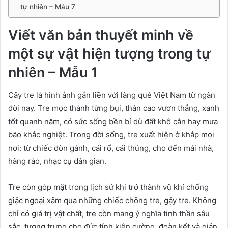
tự nhiên – Mẫu 7
Viết văn bản thuyết minh về
một sự vật hiện tượng trong tự
nhiên – Mẫu 1
Cây tre là hình ảnh gắn liền với làng quê Việt Nam từ ngàn
đời nay. Tre mọc thành từng bụi, thân cao vươn thẳng, xanh
tốt quanh năm, có sức sống bền bỉ dù đất khô cằn hay mưa
bão khắc nghiệt. Trong đời sống, tre xuất hiện ở khắp mọi
nơi: từ chiếc đòn gánh, cái rổ, cái thúng, cho đến mái nhà,
hàng rào, nhạc cụ dân gian.
Tre còn góp mặt trong lịch sử khi trở thành vũ khí chống
giặc ngoại xâm qua những chiếc chông tre, gậy tre. Không
chỉ có giá trị vật chất, tre còn mang ý nghĩa tinh thần sâu
sắc, tượng trưng cho đức tính kiên cường, đoàn kết và giản