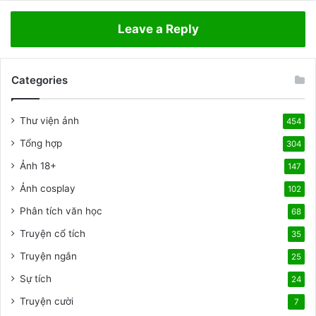
o
o
e
ạ
Leave a Reply
h
n
e
v
n
ă
t
Categories
n
a
t
i
h
Thư viện ảnh
454
k
ể
h
h
Tổng hợp
304
o
i
Ảnh 18+
e
147
ệ
l
n
Ảnh cosplay
102
ồ
t
Phân tích văn học
n
68
ì
d
n
Truyện cổ tích
35
â
h
m
Truyện ngắn
c
25
đ
ả
Sự tích
24
ã
m
n
Truyện cười
c
7
g