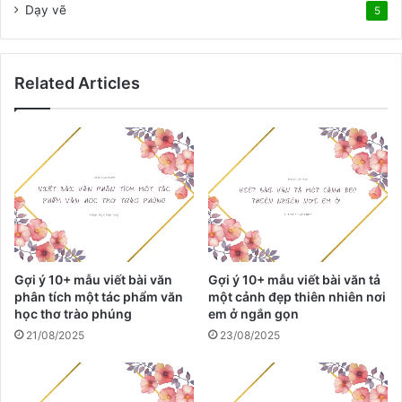
ả
Dạy vẽ
5
m
x
ú
c
Related Articles
v
ề
m
ộ
t
c
â
u
c
h
Gợi ý 10+ mẫu viết bài văn
Gợi ý 10+ mẫu viết bài văn tả
u
phân tích một tác phẩm văn
một cảnh đẹp thiên nhiên nơi
y
học thơ trào phúng
em ở ngắn gọn
ệ
21/08/2025
23/08/2025
n
e
m
đ