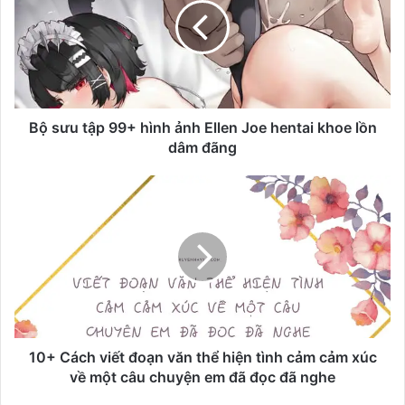
ư
u
t
ậ
p
9
9
Bộ sưu tập 99+ hình ảnh Ellen Joe hentai khoe lồn
+
dâm đãng
h
ì
1
n
0
h
+
ả
C
n
á
h
c
E
h
l
v
l
i
e
ế
10+ Cách viết đoạn văn thể hiện tình cảm cảm xúc
n
t
về một câu chuyện em đã đọc đã nghe
J
đ