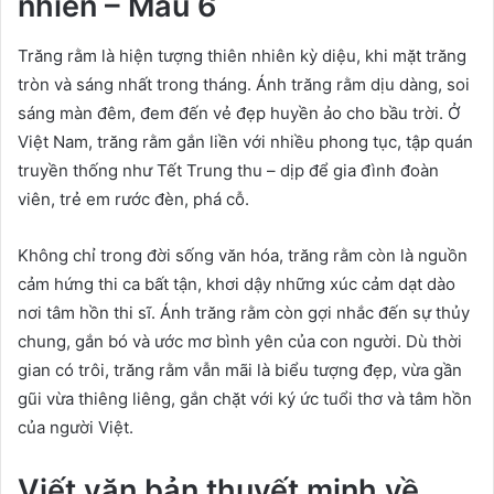
nhiên – Mẫu 6
Trăng rằm là hiện tượng thiên nhiên kỳ diệu, khi mặt trăng
tròn và sáng nhất trong tháng. Ánh trăng rằm dịu dàng, soi
sáng màn đêm, đem đến vẻ đẹp huyền ảo cho bầu trời. Ở
Việt Nam, trăng rằm gắn liền với nhiều phong tục, tập quán
truyền thống như Tết Trung thu – dịp để gia đình đoàn
viên, trẻ em rước đèn, phá cỗ.
Không chỉ trong đời sống văn hóa, trăng rằm còn là nguồn
cảm hứng thi ca bất tận, khơi dậy những xúc cảm dạt dào
nơi tâm hồn thi sĩ. Ánh trăng rằm còn gợi nhắc đến sự thủy
chung, gắn bó và ước mơ bình yên của con người. Dù thời
gian có trôi, trăng rằm vẫn mãi là biểu tượng đẹp, vừa gần
gũi vừa thiêng liêng, gắn chặt với ký ức tuổi thơ và tâm hồn
của người Việt.
Viết văn bản thuyết minh về