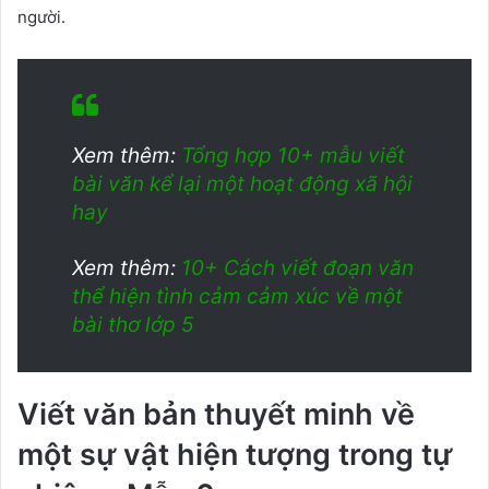
người.
Xem thêm:
Tổng hợp 10+ mẫu viết
bài văn kể lại một hoạt động xã hội
hay
Xem thêm:
10+ Cách viết đoạn văn
thể hiện tình cảm cảm xúc về một
bài thơ lớp 5
Viết văn bản thuyết minh về
một sự vật hiện tượng trong tự