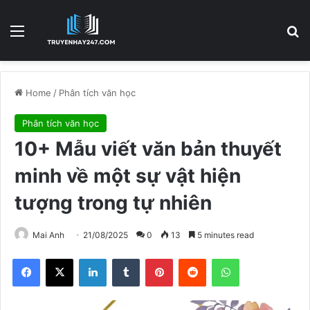
Menu
S
Home
/
Phân tích văn học
Phân tích văn học
10+ Mẫu viết văn bản thuyết
minh về một sự vật hiện
tượng trong tự nhiên
Mai Anh
21/08/2025
0
13
5 minutes read
Facebook
X
LinkedIn
Tumblr
Pinterest
Reddit
WhatsApp