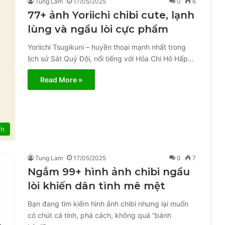
Tung Lam
17/05/2025
0
6
77+ ảnh Yoriichi chibi cute, lạnh
lùng và ngầu lòi cực phẩm
Yoriichi Tsugikuni – huyền thoại mạnh nhất trong
lịch sử Sát Quỷ Đội, nổi tiếng với Hỏa Chi Hô Hấp…
Read More »
nh
Tung Lam
17/05/2025
0
7
Ngắm 99+ hình ảnh chibi ngầu
lòi khiến dân tình mê mệt
Bạn đang tìm kiếm hình ảnh chibi nhưng lại muốn
có chút cá tính, phá cách, không quá “bánh