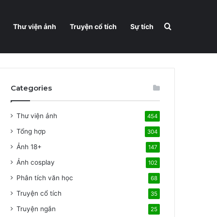
Search for
Thư viện ảnh
Truyện cổ tích
Sự tích
Categories
Thư viện ảnh
454
Tổng hợp
304
Ảnh 18+
147
Ảnh cosplay
102
Phân tích văn học
68
Truyện cổ tích
35
Truyện ngắn
25