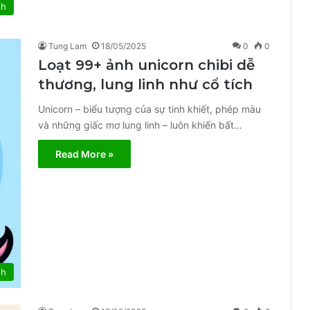
nh
Tung Lam
18/05/2025
0
0
Loạt 99+ ảnh unicorn chibi dễ
thương, lung linh như cổ tích
Unicorn – biểu tượng của sự tinh khiết, phép màu
và những giấc mơ lung linh – luôn khiến bất…
Read More »
nh