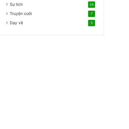
Sự tích
24
Truyện cười
7
Dạy vẽ
5