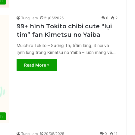
nh
Tung Lam
21/05/2025
0
2
99+ hình Tokito chibi cute “lụi
tim” fan Kimetsu no Yaiba
Muichiro Tokito – Sương Trụ trầm lặng, ít nói và
lạnh lùng trong Kimetsu no Yaiba – luôn mang vẻ…
Read More »
nh
Tung Lam
20/05/2025
0
11