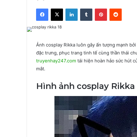
Facebook
X
LinkedIn
Tumblr
Pinterest
Reddit
Ảnh cosplay Rikka luôn gây ấn tượng mạnh bởi v
đặc trưng, phục trang tinh tế cùng thần thái c
truyenhay247.com
tái hiện hoàn hảo sức hút c
mắt.
Hình ảnh cosplay Rikka