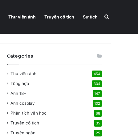
Search for
Thư viện ảnh
Truyện cổ tích
Sự tích
Categories
Thư viện ảnh
454
Tổng hợp
304
Ảnh 18+
147
Ảnh cosplay
102
Phân tích văn học
68
Truyện cổ tích
35
Truyện ngắn
25