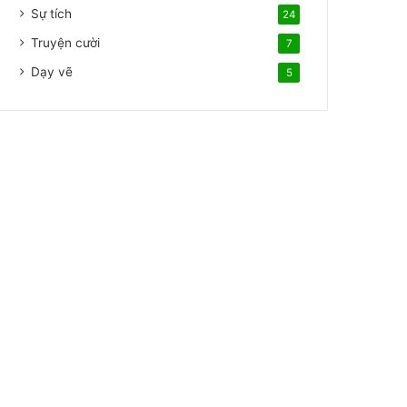
Sự tích
24
Truyện cười
7
Dạy vẽ
5