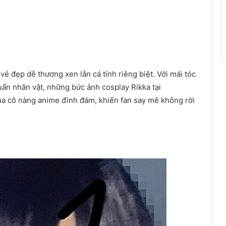
ẻ đẹp dễ thương xen lẫn cá tính riêng biệt. Với mái tóc
huẩn nhân vật, những bức ảnh cosplay Rikka tại
ủa cô nàng anime đình đám, khiến fan say mê không rời