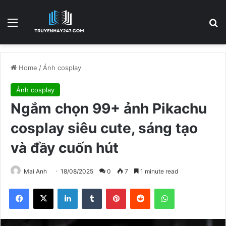
Menu
S
Home
/
Ảnh cosplay
Ảnh cosplay
Ngắm chọn 99+ ảnh Pikachu
cosplay siêu cute, sáng tạo
và đầy cuốn hút
Mai Anh
18/08/2025
0
7
1 minute read
Facebook
X
LinkedIn
Tumblr
Pinterest
Reddit
WhatsApp