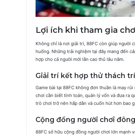
Lợi ích khi tham gia ch
Không chỉ là nơi giải trí, 88FC còn giúp người 
huống. Những trải nghiệm tại đây mang đến cảm 
hợp cho cả người mới lẫn cao thủ lâu năm.
Giải trí kết hợp thử thách tr
Game bài tại 88FC không đơn thuần là may rủi 
chơi cần biết tính toán, quản lý vốn và đưa ra 
trò chơi trở nên hấp dẫn và cuốn hút hơn bao g
Cộng đồng người chơi đông
88FC sở hữu cộng đồng người chơi lớn mạnh và t