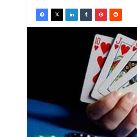
Facebook
X
LinkedIn
Tumblr
Pinterest
Reddit