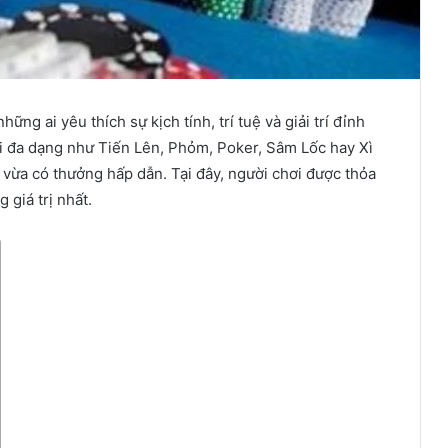
ng ai yêu thích sự kịch tính, trí tuệ và giải trí đỉnh
ơi đa dạng như Tiến Lên, Phỏm, Poker, Sâm Lốc hay Xì
 vừa có thưởng hấp dẫn. Tại đây, người chơi được thỏa
giá trị nhất.