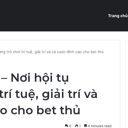
Trang chủ
g trò chơi trí tuệ, giải trí và cá cược đỉnh cao cho bet thủ
– Nơi hội tụ
í tuệ, giải trí và
o cho bet thủ
0
1
4 minutes read