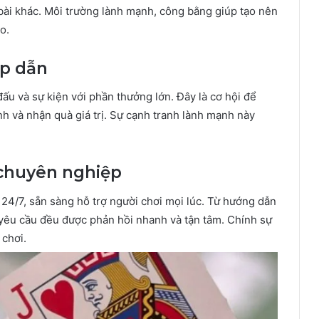
i khác. Môi trường lành mạnh, công bằng giúp tạo nên
o.
ấp dẫn
ấu và sự kiện với phần thưởng lớn. Đây là cơ hội để
nh và nhận quà giá trị. Sự cạnh tranh lành mạnh này
 chuyên nghiệp
4/7, sẵn sàng hỗ trợ người chơi mọi lúc. Từ hướng dẫn
i yêu cầu đều được phản hồi nhanh và tận tâm. Chính sự
chơi.