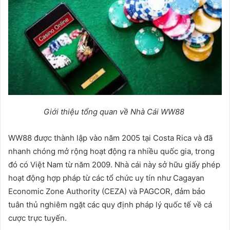
Giới thiệu tổng quan về Nhà Cái WW88
WW88 được thành lập vào năm 2005 tại Costa Rica và đã
nhanh chóng mở rộng hoạt động ra nhiều quốc gia, trong
đó có Việt Nam từ năm 2009. Nhà cái này sở hữu giấy phép
hoạt động hợp pháp từ các tổ chức uy tín như Cagayan
Economic Zone Authority (CEZA) và PAGCOR, đảm bảo
tuân thủ nghiêm ngặt các quy định pháp lý quốc tế về cá
cược trực tuyến.