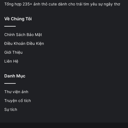
c
Tổng hợp 235+ ảnh thỏ cute dành cho trái tim yêu sự ngây thơ
h
o
Về Chúng Tôi
b
e
t
Chính Sách Bảo Mật
t
h
Điều Khoản Điều Kiện
ủ
Giới Thiệu
Liên Hệ
Danh Mục
Thư viện ảnh
Truyện cổ tích
Sự tích